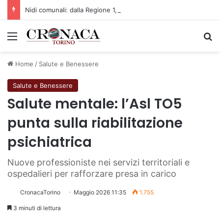
Nidi comunali: dalla Regione 1,5 milioni di euro per ampliare gli orari dei servizi a parità di tariffa
Menu
C
Home
/
Salute e Benessere
Salute e Benessere
Salute mentale: l’Asl TO5
punta sulla riabilitazione
psichiatrica
Nuove professioniste nei servizi territoriali e
ospedalieri per rafforzare presa in carico
CronacaTorino
Maggio 2026 11:35
1.755
3 minuti di lettura