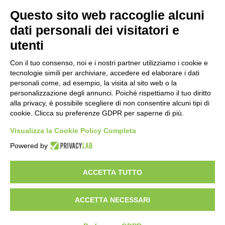
11 ore fa
Questo sito web raccoglie alcuni
dati personali dei visitatori e
Sauze d’Oulx: il secondo weekend di
agosto apre la strada al Grande
utenti
Ferragosto
11 ore fa
Con il tuo consenso, noi e i nostri partner utilizziamo i cookie e
tecnologie simili per archiviare, accedere ed elaborare i dati
Un nuovo modello di IA stima il volume
personali come, ad esempio, la visita al sito web o la
dei ghiacciai del pianeta
personalizzazione degli annunci. Poiché rispettiamo il tuo diritto
12 ore fa
alla privacy, è possibile scegliere di non consentire alcuni tipi di
cookie. Clicca su preferenze GDPR per saperne di più.
Al San Luigi Gonzaga restituita la vista
Visualizza la Cookie Policy Completa
a un occhio senza più speranze
13 ore fa
Powered by
ACCETTA TUTTO
Visibileweb - IT03270560802 - info@cronacamilano.it
ACCETTA NECESSARI
Privacy Policy