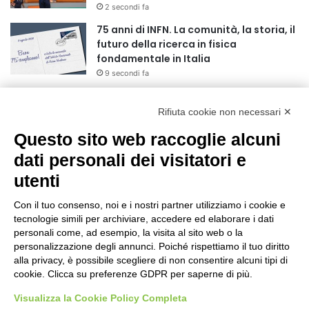
2 secondi fa
75 anni di INFN. La comunità, la storia, il
futuro della ricerca in fisica
fondamentale in Italia
9 secondi fa
Stop alla linea Torino-Bardonecchia
nel pieno della stagione turistica
Rifiuta cookie non necessari ✕
4 ore fa
Questo sito web raccoglie alcuni
Grande partecipazione alla Festa della
dati personali dei visitatori e
Madonna della Neve al Rifugio Ciao
utenti
Pais
15 ore fa
Con il tuo consenso, noi e i nostri partner utilizziamo i cookie e
tecnologie simili per archiviare, accedere ed elaborare i dati
Pininfarina, Davide Loris Amantea è il
personali come, ad esempio, la visita al sito web o la
nuovo Chief Creative Officer
personalizzazione degli annunci. Poiché rispettiamo il tuo diritto
1 giorno fa
alla privacy, è possibile scegliere di non consentire alcuni tipi di
cookie. Clicca su preferenze GDPR per saperne di più.
Cesana Torinese: il secondo weekend di
agosto apre il cuore dell’estate
Visualizza la Cookie Policy Completa