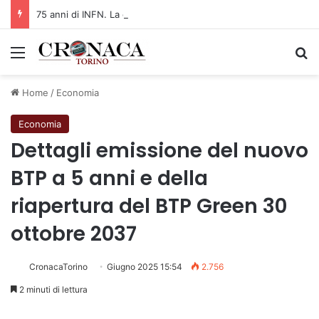
75 anni di INFN. La comunità, la storia, il futuro della ricerca in fisica fondamentale in Italia
Menu
C
Home
/
Economia
Economia
Dettagli emissione del nuovo
BTP a 5 anni e della
riapertura del BTP Green 30
ottobre 2037
CronacaTorino
Giugno 2025 15:54
2.756
2 minuti di lettura