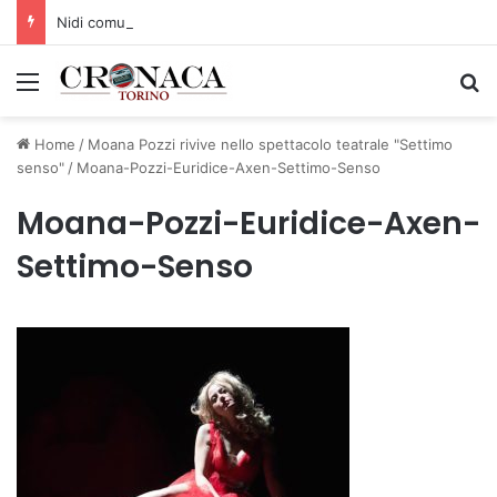
Nidi comunali: dalla Regione 1,5 milioni di euro per ampliare gli orari dei servizi a parità di tariffa
Menu
C
Home
/
Moana Pozzi rivive nello spettacolo teatrale "Settimo
senso"
/
Moana-Pozzi-Euridice-Axen-Settimo-Senso
Moana-Pozzi-Euridice-Axen-
Settimo-Senso