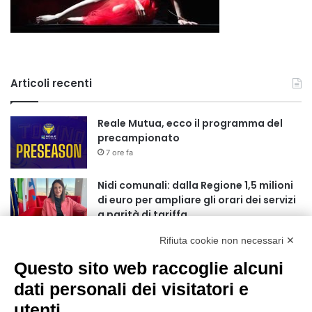
Articoli recenti
Reale Mutua, ecco il programma del
precampionato
7 ore fa
Nidi comunali: dalla Regione 1,5 milioni
di euro per ampliare gli orari dei servizi
a parità di tariffa
10 ore fa
Rifiuta cookie non necessari ✕
Eclissi di Sole del 12 agosto: potenziati i
Questo sito web raccoglie alcuni
collegamenti verso la collina
11 ore fa
dati personali dei visitatori e
utenti