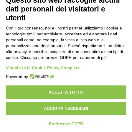
Questo sito web raccoglie alcuni
Stop alla linea Torino-Bardonecchia
dati personali dei visitatori e
nel pieno della stagione turistica
utenti
22 ore fa
Con il tuo consenso, noi e i nostri partner utilizziamo i cookie e
Grande partecipazione alla Festa della
tecnologie simili per archiviare, accedere ed elaborare i dati
Madonna della Neve al Rifugio Ciao
personali come, ad esempio, la visita al sito web o la
Pais
personalizzazione degli annunci. Poiché rispettiamo il tuo diritto
alla privacy, è possibile scegliere di non consentire alcuni tipi di
1 giorno fa
cookie. Clicca su preferenze GDPR per saperne di più.
Pininfarina, Davide Loris Amantea è il
nuovo Chief Creative Officer
Visualizza la Cookie Policy Completa
2 giorni fa
Powered by
ACCETTA TUTTO
Visibileweb - IT03270560802 - info@cronacamilano.it
ACCETTA NECESSARI
Privacy Policy
Preferenze GDPR