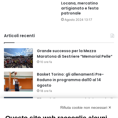
Locana, mercatino
artigianato e festa
patronale
Agosto 2024 13:17
Articoli recenti
Grande successo per la Mezza
Maratona di Sestriere “Memorial Pelle”
10 ore fa
Basket Torino: gli allenamenti Pre-
Raduno in programma dal10 al 14
agosto
18 ore fa
75 anni di INFN. La comunità, la storia, il
futuro della ricerca in fisica
Rifiuta cookie non necessari ✕
fondamentale in Italia
18 ore fa