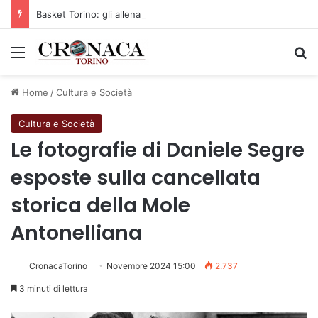
Basket Torino: gli allenamenti Pre-Raduno in programma dal10 al 14 agosto
Menu
C
Home
/
Cultura e Società
Cultura e Società
Le fotografie di Daniele Segre
esposte sulla cancellata
storica della Mole
Antonelliana
CronacaTorino
Novembre 2024 15:00
2.737
3 minuti di lettura