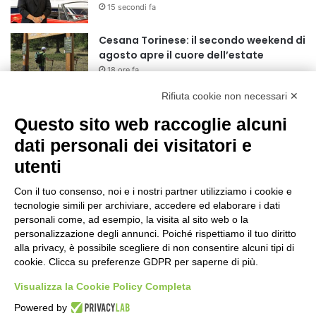
15 secondi fa
Cesana Torinese: il secondo weekend di
agosto apre il cuore dell’estate
18 ore fa
Rifiuta cookie non necessari ✕
Siccità: Il Piemonte avvia le procedure
per la richiesta dello stato di calamità
Questo sito web raccoglie alcuni
naturale
dati personali dei visitatori e
19 ore fa
utenti
Reale Mutua, ecco il programma del
precampionato
Con il tuo consenso, noi e i nostri partner utilizziamo i cookie e
22 ore fa
tecnologie simili per archiviare, accedere ed elaborare i dati
personali come, ad esempio, la visita al sito web o la
Nidi comunali: dalla Regione 1,5 milioni
personalizzazione degli annunci. Poiché rispettiamo il tuo diritto
di euro per ampliare gli orari dei servizi
alla privacy, è possibile scegliere di non consentire alcuni tipi di
cookie. Clicca su preferenze GDPR per saperne di più.
a parità di tariffa
1 giorno fa
Visualizza la Cookie Policy Completa
Eclissi di Sole del 12 agosto: potenziati i
Powered by