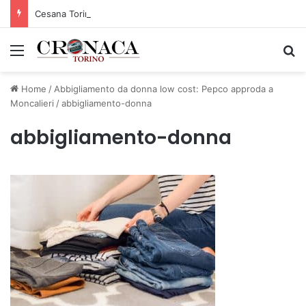
Cesana Torinese: il secondo weekend di agosto apre il cuore dell’estate
Menu
C
Home
/
Abbigliamento da donna low cost: Pepco approda a
Moncalieri
/
abbigliamento-donna
abbigliamento-donna