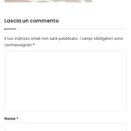
Lascia un commento
Il tuo indirizzo email non sarà pubblicato.
I campi obbligatori sono
contrassegnati
*
C
o
m
m
e
n
t
o
Nome
*
*