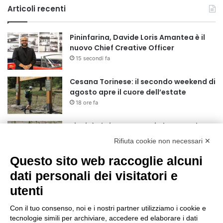
Articoli recenti
Pininfarina, Davide Loris Amantea è il
nuovo Chief Creative Officer
15 secondi fa
Cesana Torinese: il secondo weekend di
agosto apre il cuore dell’estate
18 ore fa
Siccità: Il Piemonte avvia le procedure
per la richiesta dello stato di calamità
Rifiuta cookie non necessari ✕
naturale
19 ore fa
Questo sito web raccoglie alcuni
Reale Mutua, ecco il programma del
dati personali dei visitatori e
precampionato
utenti
22 ore fa
Con il tuo consenso, noi e i nostri partner utilizziamo i cookie e
Nidi comunali: dalla Regione 1,5 milioni
tecnologie simili per archiviare, accedere ed elaborare i dati