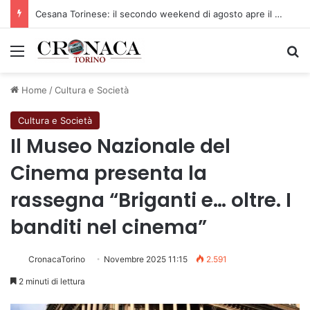
Cesana Torinese: il secondo weekend di agosto apre il cuore dell’estate
Menu
C
Home
/
Cultura e Società
Cultura e Società
Il Museo Nazionale del
Cinema presenta la
rassegna “Briganti e… oltre. I
banditi nel cinema”
CronacaTorino
Novembre 2025 11:15
2.591
2 minuti di lettura