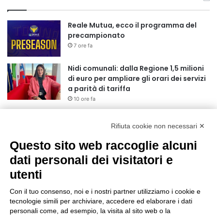
Reale Mutua, ecco il programma del
precampionato
7 ore fa
Nidi comunali: dalla Regione 1,5 milioni
di euro per ampliare gli orari dei servizi
a parità di tariffa
10 ore fa
Eclissi di Sole del 12 agosto: potenziati i
collegamenti verso la collina
Rifiuta cookie non necessari ✕
11 ore fa
Questo sito web raccoglie alcuni
Sauze d’Oulx: il secondo weekend di
dati personali dei visitatori e
agosto apre la strada al Grande
utenti
Ferragosto
11 ore fa
Con il tuo consenso, noi e i nostri partner utilizziamo i cookie e
tecnologie simili per archiviare, accedere ed elaborare i dati
Un nuovo modello di IA stima il volume
personali come, ad esempio, la visita al sito web o la
dei ghiacciai del pianeta