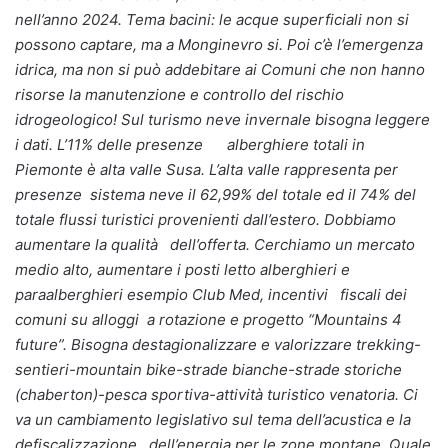
nell’anno 2024. Tema bacini: le acque superficiali non si
possono captare, ma a Monginevro si. Poi c’è l’emergenza
idrica, ma non si può addebitare ai Comuni che non hanno
risorse la manutenzione e controllo del rischio
idrogeologico! Sul turismo neve invernale bisogna leggere
i dati. L’11% delle presenze alberghiere totali in
Piemonte è alta valle Susa. L’alta valle rappresenta per
presenze sistema neve il 62,99% del totale ed il 74% del
totale flussi turistici provenienti dall’estero. Dobbiamo
aumentare la qualità dell’offerta. Cerchiamo un mercato
medio alto, aumentare i posti letto alberghieri e
paraalberghieri esempio Club Med, incentivi fiscali dei
comuni su alloggi a rotazione e progetto “Mountains 4
future”. Bisogna destagionalizzare e valorizzare trekking-
sentieri-mountain bike-strade bianche-strade storiche
(chaberton)-pesca sportiva-attività turistico venatoria. Ci
va un cambiamento legislativo sul tema dell’acustica e la
defiscalizzazione dell’energia per le zone montane. Quale