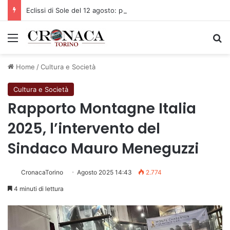
Eclissi di Sole del 12 agosto: potenziati i collegamenti verso la collina
Menu
C
Home
/
Cultura e Società
Cultura e Società
Rapporto Montagne Italia
2025, l’intervento del
Sindaco Mauro Meneguzzi
CronacaTorino
Agosto 2025 14:43
2.774
4 minuti di lettura