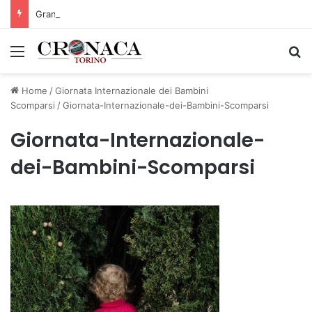
Grande successo per la Mezza Maratona di Sestriere “Memorial Pelle”
Menu
C
Home
/
Giornata Internazionale dei Bambini
Scomparsi
/
Giornata-Internazionale-dei-Bambini-Scomparsi
Giornata-Internazionale-
dei-Bambini-Scomparsi