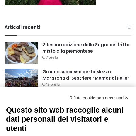
Articoli recenti
20esima edizione della Sagra del fritto
misto alla piemontese
7 ore fa
Grande successo per la Mezza
Maratona di Sestriere “Memorial Pelle”
18 ore fa
Rifiuta cookie non necessari ✕
Basket Torino: gli allenamenti Pre-
Raduno in programma dal10 al 14
Questo sito web raccoglie alcuni
agosto
dati personali dei visitatori e
1 giorno fa
utenti
75 anni di INFN. La comunità, la storia, il
futuro della ricerca in fisica