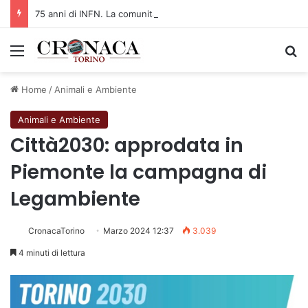
75 anni di INFN. La comunità, la storia, il futuro della ricerca in fisica fondamentale in Italia
Menu
C
Home
/
Animali e Ambiente
Animali e Ambiente
Città2030: approdata in
Piemonte la campagna di
Legambiente
CronacaTorino
Marzo 2024 12:37
3.039
4 minuti di lettura