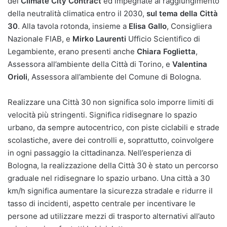
del
Climate City Contract
ed impegnate al raggiungimento
della neutralità climatica entro il 2030,
sul tema della Città
30
. Alla tavola rotonda, insieme a
Elisa Gallo
, Consigliera
Nazionale FIAB, e
Mirko Laurenti
Ufficio Scientifico di
Legambiente, erano presenti anche
Chiara Foglietta
,
Assessora all’ambiente della Città di Torino, e
Valentina
Orioli
, Assessora all’ambiente del Comune di Bologna.
Realizzare una Città 30 non significa solo imporre limiti di
velocità più stringenti. Significa ridisegnare lo spazio
urbano, da sempre autocentrico, con piste ciclabili e strade
scolastiche, avere dei controlli e, soprattutto, coinvolgere
in ogni passaggio la cittadinanza. Nell’esperienza di
Bologna, la realizzazione della Città 30 è stato un percorso
graduale nel ridisegnare lo spazio urbano. Una città a 30
km/h significa aumentare la sicurezza stradale e ridurre il
tasso di incidenti, aspetto centrale per incentivare le
persone ad utilizzare mezzi di trasporto alternativi all’auto