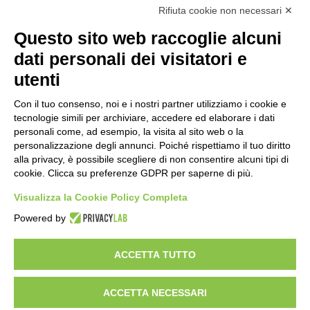
nel pieno della stagione turistica
Rifiuta cookie non necessari ✕
4 ore fa
Questo sito web raccoglie alcuni
Grande partecipazione alla Festa della
dati personali dei visitatori e
Madonna della Neve al Rifugio Ciao
utenti
Pais
15 ore fa
Con il tuo consenso, noi e i nostri partner utilizziamo i cookie e
tecnologie simili per archiviare, accedere ed elaborare i dati
Pininfarina, Davide Loris Amantea è il
personali come, ad esempio, la visita al sito web o la
nuovo Chief Creative Officer
personalizzazione degli annunci. Poiché rispettiamo il tuo diritto
1 giorno fa
alla privacy, è possibile scegliere di non consentire alcuni tipi di
cookie. Clicca su preferenze GDPR per saperne di più.
Cesana Torinese: il secondo weekend di
agosto apre il cuore dell’estate
Visualizza la Cookie Policy Completa
2 giorni fa
Powered by
ACCETTA TUTTO
Visibileweb - IT03270560802 - info@cronacamilano.it
ACCETTA NECESSARI
Privacy Policy