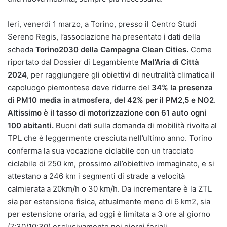
Ieri, venerdì 1 marzo, a Torino, presso il Centro Studi
Sereno Regis, l’associazione ha presentato i dati della
scheda
Torino2030 della Campagna Clean Cities.
Come
riportato dal Dossier di Legambiente
Mal’Aria di Città
2024
, per raggiungere gli obiettivi di neutralità climatica il
capoluogo piemontese deve ridurre del
34% la presenza
di PM10 media in atmosfera, del
42% per il PM2,5 e NO2
.
Altissimo è il tasso di motorizzazione con 61 auto ogni
100 abitanti.
Buoni dati sulla domanda di mobilità rivolta al
TPL che è leggermente cresciuta nell’ultimo anno. Torino
conferma la sua vocazione ciclabile con un tracciato
ciclabile di 250 km, prossimo all’obiettivo immaginato, e si
attestano a 246 km i segmenti di strade a velocità
calmierata a 20km/h o 30 km/h. Da incrementare è la ZTL
sia per estensione fisica, attualmente meno di 6 km2, sia
per estensione oraria, ad oggi è limitata a 3 ore al giorno
(7:30/10:30) esclusivamente nei giorni feriali.