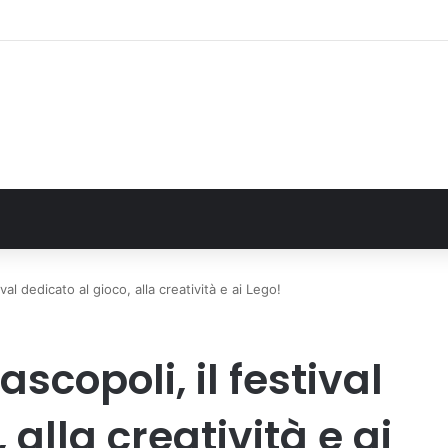
: il secondo weekend di agosto apre il cuore dell’estate
ival dedicato al gioco, alla creatività e ai Lego!
ascopoli, il festival
 alla creatività e ai