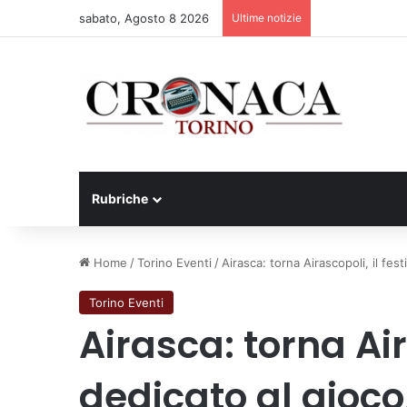
sabato, Agosto 8 2026
Ultime notizie
Cesana Torinese
Rubriche
Home
/
Torino Eventi
/
Airasca: torna Airascopoli, il fest
Torino Eventi
Airasca: torna Air
dedicato al gioco,