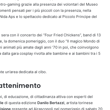
 retro-gaming grazie alla presenza dei volontari del Museo
omenti pensati per i più piccoli con la presenza, nella
Nida Aps e lo spettacolo dedicato al Piccolo Principe del
o sera con il concerto dei “Four Fried Chickens”, band di 13
 e, la domenica pomeriggio, con il duo “Il magico Mondo di
ni animati più amate dagli anni ’70 in poi, che coinvolgono
a dalla gara cosplay rivolta alle bambine e ai bambini tra i 5
te un’area dedicata al cibo.
rattenimento
i, di educazione, di cittadinanza attiva con esperti del
ale
di questa edizione
Danilo Bertazzi
, artista torinese
visione
presente ad Airascopoli nel pomeriggio di sabato 20