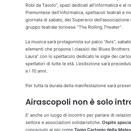
Robi da Tavolo”, spazi dedicati all’informatica e al
Piemontese dell’informatica, spettacoli teatrali e m
giornata di sabato, dei Supereroi dell’associazione 
gruppo teatrale torinese “The Rolling Theater”.
La musica sarà protagonista sul palco “Avis”, sabat
elementi che propone i classici dei Blues Brothers
Laura” con lo spettacolo dedicato le sigle dei carto
spettatori di tutte le età. L’esibizione sarà precedut
e i 10 anni.
Per tutta la durata della manifestazione sarà presen
Airascopoli non è solo int
E’ anche un luogo di incontro per parlare di relazion
settore e associazioni solidaristiche.
Ospite speci
conosciuto ai più come
Tonio Cartonio della Mele