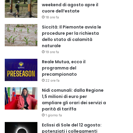
weekend di agosto apre il
cuore dell’estate
18 ore fa
Siccità: Il Piemonte avvia le
procedure per la richiesta
dello stato di calamità
naturale
19 ore fa
Reale Mutua, ecco il
programma del
precampionato
22 ore fa
Nidi comunali: dalla Regione
1,5 milioni di euro per
ampliare gli orari dei servizi a
parità di tariffa
1 giorno fa
Eclissi di Sole del 12 agosto:
potenziati i collegamenti