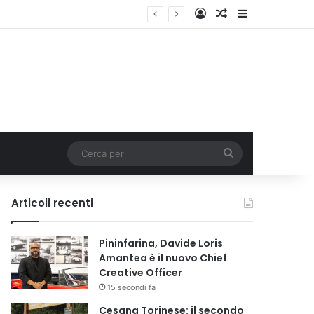
Accedi
Un articolo a c
Barra lateral
Cerca
per
Articoli recenti
Pininfarina, Davide Loris
Amantea è il nuovo Chief
Creative Officer
15 secondi fa
Cesana Torinese: il secondo