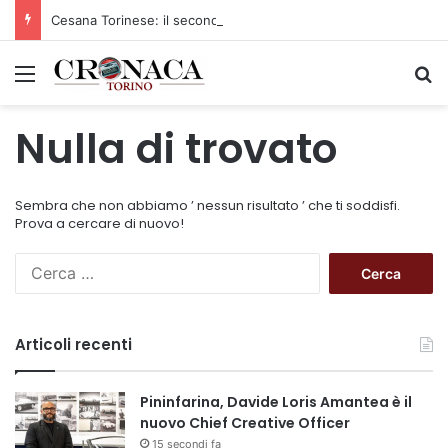
Cesana Torinese: il secondo weekend di agosto apre il cuore dell’estate
Menu
C
Nulla di trovato
Sembra che non abbiamo ’ nessun risultato ’ che ti soddisfi.
Prova a cercare di nuovo!
R
i
c
e
Articoli recenti
r
c
a
Pininfarina, Davide Loris Amantea è il
p
nuovo Chief Creative Officer
e
15 secondi fa