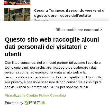
r
:
Cesana Torinese: il secondo weekend di
agosto apre il cuore dell’estate
18 ore fa
Rifiuta cookie non necessari ✕
Siccità: Il Piemonte avvia le procedure
per la richiesta dello stato di calamità
Questo sito web raccoglie alcuni
naturale
dati personali dei visitatori e
19 ore fa
utenti
Reale Mutua, ecco il programma del
precampionato
Con il tuo consenso, noi e i nostri partner utilizziamo i cookie e
22 ore fa
tecnologie simili per archiviare, accedere ed elaborare i dati
personali come, ad esempio, la visita al sito web o la
Nidi comunali: dalla Regione 1,5 milioni
personalizzazione degli annunci. Poiché rispettiamo il tuo diritto
di euro per ampliare gli orari dei servizi
alla privacy, è possibile scegliere di non consentire alcuni tipi di
cookie. Clicca su preferenze GDPR per saperne di più.
a parità di tariffa
1 giorno fa
Visualizza la Cookie Policy Completa
Eclissi di Sole del 12 agosto: potenziati i
Powered by
collegamenti verso la collina