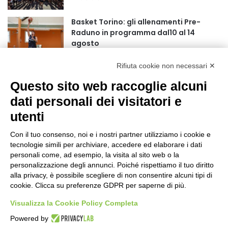
r
:
Basket Torino: gli allenamenti Pre-
Raduno in programma dal10 al 14
agosto
18 ore fa
Rifiuta cookie non necessari ✕
75 anni di INFN. La comunità, la storia, il
futuro della ricerca in fisica
Questo sito web raccoglie alcuni
fondamentale in Italia
dati personali dei visitatori e
18 ore fa
utenti
Stop alla linea Torino-Bardonecchia
nel pieno della stagione turistica
Con il tuo consenso, noi e i nostri partner utilizziamo i cookie e
22 ore fa
tecnologie simili per archiviare, accedere ed elaborare i dati
personali come, ad esempio, la visita al sito web o la
Grande partecipazione alla Festa della
personalizzazione degli annunci. Poiché rispettiamo il tuo diritto
Madonna della Neve al Rifugio Ciao
alla privacy, è possibile scegliere di non consentire alcuni tipi di
cookie. Clicca su preferenze GDPR per saperne di più.
Pais
1 giorno fa
Visualizza la Cookie Policy Completa
Pininfarina, Davide Loris Amantea è il
Powered by
nuovo Chief Creative Officer