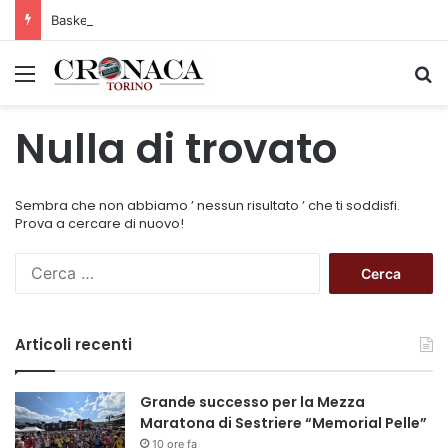
Basket Torino: gli allenamenti Pre-Raduno in programma dal10 al 14 agosto
Menu
C
Nulla di trovato
Sembra che non abbiamo ’ nessun risultato ’ che ti soddisfi.
Prova a cercare di nuovo!
R
i
c
e
Articoli recenti
r
c
a
Grande successo per la Mezza
p
Maratona di Sestriere “Memorial Pelle”
e
10 ore fa