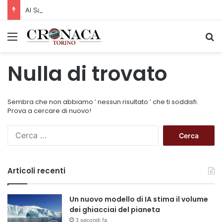
Al San Luigi Gonzaga restituita la vista a un occhio senza più speranze
Menu
C
Nulla di trovato
Sembra che non abbiamo ’ nessun risultato ’ che ti soddisfi.
Prova a cercare di nuovo!
R
i
c
e
Articoli recenti
r
c
a
Un nuovo modello di IA stima il volume
p
dei ghiacciai del pianeta
e
3 secondi fa