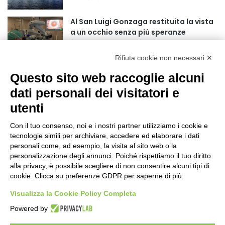
r
:
Al San Luigi Gonzaga restituita la vista
a un occhio senza più speranze
42 minuti fa
Rifiuta cookie non necessari ✕
La Reale Mutua Fenera Chieri ‘76 fa
Questo sito web raccoglie alcuni
quindici con Britte Stuut
1 ora fa
dati personali dei visitatori e
utenti
BEA Chieri Leopardi 3×3, una stagione
da sogno si chiude alle Finals di
Con il tuo consenso, noi e i nostri partner utilizziamo i cookie e
Riccione
tecnologie simili per archiviare, accedere ed elaborare i dati
15 ore fa
personali come, ad esempio, la visita al sito web o la
personalizzazione degli annunci. Poiché rispettiamo il tuo diritto
BEA Chieri: capitan Drame ancora in
alla privacy, è possibile scegliere di non consentire alcuni tipi di
Arancione!
cookie. Clicca su preferenze GDPR per saperne di più.
16 ore fa
Visualizza la Cookie Policy Completa
Novità al Museo di Arte Sacra di Viù
Powered by
18 ore fa