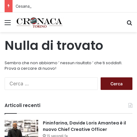
Cesana Torinese: il secondo weekend di agosto apre il cuore dell’estate
Menu
C
Nulla di trovato
Sembra che non abbiamo ’ nessun risultato ’ che ti soddisfi.
Prova a cercare di nuovo!
R
i
c
e
Articoli recenti
r
c
a
Pininfarina, Davide Loris Amantea è il
p
nuovo Chief Creative Officer
e
15 secondi fa