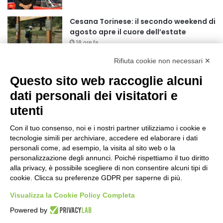
r
:
Cesana Torinese: il secondo weekend di
agosto apre il cuore dell’estate
18 ore fa
Rifiuta cookie non necessari ✕
Siccità: Il Piemonte avvia le procedure
per la richiesta dello stato di calamità
Questo sito web raccoglie alcuni
naturale
dati personali dei visitatori e
19 ore fa
utenti
Reale Mutua, ecco il programma del
precampionato
Con il tuo consenso, noi e i nostri partner utilizziamo i cookie e
22 ore fa
tecnologie simili per archiviare, accedere ed elaborare i dati
personali come, ad esempio, la visita al sito web o la
Nidi comunali: dalla Regione 1,5 milioni
personalizzazione degli annunci. Poiché rispettiamo il tuo diritto
di euro per ampliare gli orari dei servizi
alla privacy, è possibile scegliere di non consentire alcuni tipi di
cookie. Clicca su preferenze GDPR per saperne di più.
a parità di tariffa
1 giorno fa
Visualizza la Cookie Policy Completa
Eclissi di Sole del 12 agosto: potenziati i
Powered by
collegamenti verso la collina