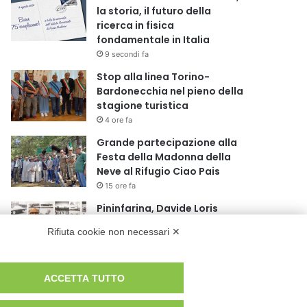
la storia, il futuro della
ricerca in fisica
fondamentale in Italia
9 secondi fa
Stop alla linea Torino-
Bardonecchia nel pieno della
stagione turistica
4 ore fa
Grande partecipazione alla
Festa della Madonna della
Neve al Rifugio Ciao Pais
15 ore fa
Pininfarina, Davide Loris
Amantea è il nuovo Chief
Rifiuta cookie non necessari ✕
Creative Officer
1 giorno fa
Cesana Torinese: il secondo
ACCETTA TUTTO
weekend di agosto apre il
cuore dell’estate