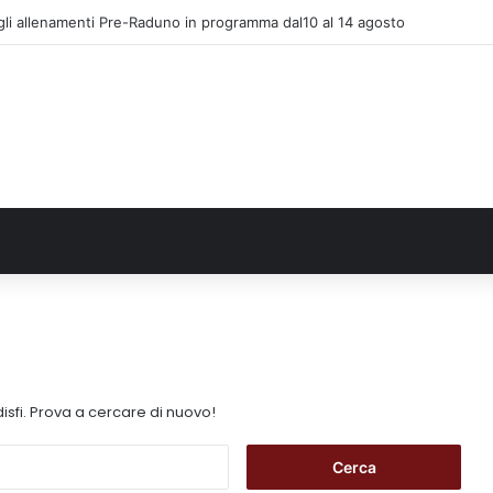
gli allenamenti Pre-Raduno in programma dal10 al 14 agosto
isfi. Prova a cercare di nuovo!
R
i