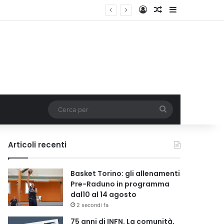
Accedi
Un articolo a c
Barra lateral
Cerca
per
Articoli recenti
Basket Torino: gli allenamenti
Pre-Raduno in programma
dal10 al 14 agosto
2 secondi fa
75 anni di INFN. La comunità,