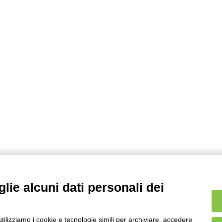
c
e
r
c
a
p
e
r
:
lie alcuni dati personali dei
utilizziamo i cookie e tecnologie simili per archiviare, accedere