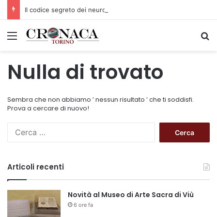
Il codice segreto dei neuroni: la memoria della nascita che costruisce il cervello
Menu
C
Nulla di trovato
Sembra che non abbiamo ’ nessun risultato ’ che ti soddisfi.
Prova a cercare di nuovo!
R
i
c
e
Articoli recenti
r
c
a
Novità al Museo di Arte Sacra di Viù
p
6 ore fa
e