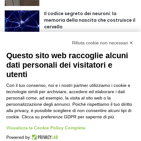
r
:
Il codice segreto dei neuroni: la
memoria della nascita che costruisce il
cervello
7 ore fa
Rifiuta cookie non necessari ✕
Una guida alimentare per affrontare i
giorni più caldi: come idratarsi e cosa
Questo sito web raccoglie alcuni
portare in tavola a Ferragosto
dati personali dei visitatori e
11 ore fa
utenti
Basket Torino guarda al futuro:
accordo pluriennale con il giovane
Con il tuo consenso, noi e i nostri partner utilizziamo i cookie e
Alberto Mossi
tecnologie simili per archiviare, accedere ed elaborare i dati
11 ore fa
personali come, ad esempio, la visita al sito web o la
Dalla Regione Piemonte 330 mila euro
personalizzazione degli annunci. Poiché rispettiamo il tuo diritto
per le caserme della Guardia di Finanza
alla privacy, è possibile scegliere di non consentire alcuni tipi di
cookie. Clicca su preferenze GDPR per saperne di più.
13 ore fa
Visualizza la Cookie Policy Completa
Sport: nove nuovi bandi presentati a
Powered by
Coni, Federazioni ed Enti di Promozione