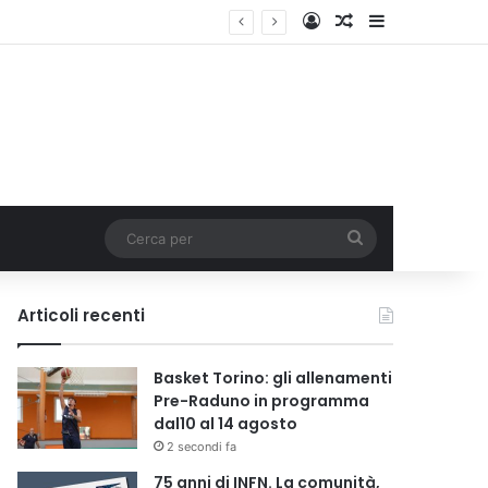
Accedi
Un articolo a c
Barra lateral
lia
Cerca
per
Articoli recenti
Basket Torino: gli allenamenti
Pre-Raduno in programma
dal10 al 14 agosto
2 secondi fa
75 anni di INFN. La comunità,