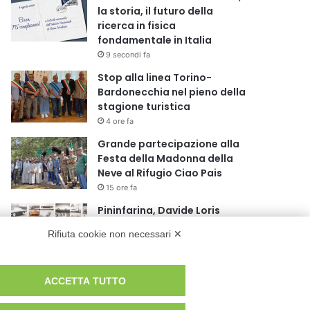
la storia, il futuro della
ricerca in fisica
fondamentale in Italia
9 secondi fa
Stop alla linea Torino-
Bardonecchia nel pieno della
stagione turistica
4 ore fa
Grande partecipazione alla
Festa della Madonna della
Neve al Rifugio Ciao Pais
15 ore fa
Pininfarina, Davide Loris
Amantea è il nuovo Chief
Rifiuta cookie non necessari ✕
Creative Officer
1 giorno fa
Cesana Torinese: il secondo
ACCETTA TUTTO
weekend di agosto apre il
cuore dell’estate