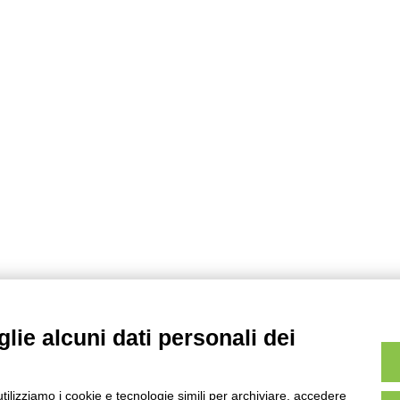
c
e
r
c
a
p
e
r
:
lie alcuni dati personali dei
utilizziamo i cookie e tecnologie simili per archiviare, accedere