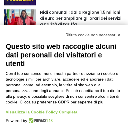
r
:
Nidi comunali: dalla Regione 1,5 milioni
di euro per ampliare gli orari dei servizi
a parità di tariffa
4 ore fa
Rifiuta cookie non necessari ✕
Eclissi di Sole del 12 agosto: potenziati i
Questo sito web raccoglie alcuni
collegamenti verso la collina
4 ore fa
dati personali dei visitatori e
utenti
Sauze d’Oulx: il secondo weekend di
agosto apre la strada al Grande
Con il tuo consenso, noi e i nostri partner utilizziamo i cookie e
Ferragosto
tecnologie simili per archiviare, accedere ed elaborare i dati
5 ore fa
personali come, ad esempio, la visita al sito web o la
personalizzazione degli annunci. Poiché rispettiamo il tuo diritto
Un nuovo modello di IA stima il volume
alla privacy, è possibile scegliere di non consentire alcuni tipi di
dei ghiacciai del pianeta
cookie. Clicca su preferenze GDPR per saperne di più.
5 ore fa
Visualizza la Cookie Policy Completa
Al San Luigi Gonzaga restituita la vista
Powered by
a un occhio senza più speranze