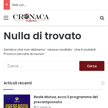
Nidi comunali: dalla Regione 1,5 milioni di euro per ampliare gli orari dei servizi a parità di tariffa
Menu
C
Nulla di trovato
Sembra che non abbiamo ’ nessun risultato ’ che ti soddisfi.
Prova a cercare di nuovo!
R
i
c
e
Articoli recenti
r
c
a
Reale Mutua, ecco il programma del
p
precampionato
e
17 minuti fa