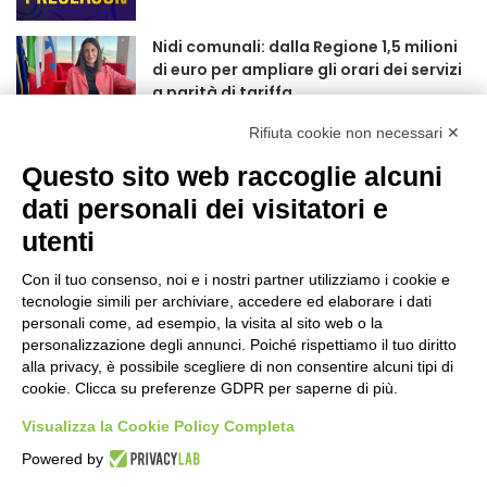
r
:
Nidi comunali: dalla Regione 1,5 milioni
di euro per ampliare gli orari dei servizi
a parità di tariffa
10 ore fa
Rifiuta cookie non necessari ✕
Eclissi di Sole del 12 agosto: potenziati i
Questo sito web raccoglie alcuni
collegamenti verso la collina
11 ore fa
dati personali dei visitatori e
utenti
Sauze d’Oulx: il secondo weekend di
agosto apre la strada al Grande
Con il tuo consenso, noi e i nostri partner utilizziamo i cookie e
Ferragosto
tecnologie simili per archiviare, accedere ed elaborare i dati
11 ore fa
personali come, ad esempio, la visita al sito web o la
personalizzazione degli annunci. Poiché rispettiamo il tuo diritto
Un nuovo modello di IA stima il volume
alla privacy, è possibile scegliere di non consentire alcuni tipi di
dei ghiacciai del pianeta
cookie. Clicca su preferenze GDPR per saperne di più.
12 ore fa
Visualizza la Cookie Policy Completa
Al San Luigi Gonzaga restituita la vista
Powered by
a un occhio senza più speranze