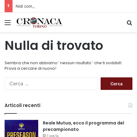
Nidi comunali: dalla Regione 1,5 milioni di euro per ampliare gli orari dei servizi a parità di tariffa
Menu
C
Nulla di trovato
Sembra che non abbiamo ’ nessun risultato ’ che ti soddisfi.
Prova a cercare di nuovo!
R
i
c
e
Articoli recenti
r
c
a
Reale Mutua, ecco il programma del
p
precampionato
e
7 ore fa