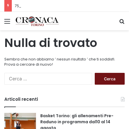
75 anni di INFN. La comunità, la storia, il futuro della ricerca in fisica fondamentale in Italia
Menu
C
Nulla di trovato
Sembra che non abbiamo ’ nessun risultato ’ che ti soddisfi.
Prova a cercare di nuovo!
R
i
c
e
Articoli recenti
r
c
a
Basket Torino: gli allenamenti Pre-
p
Raduno in programma dal10 al 14
e
agosto