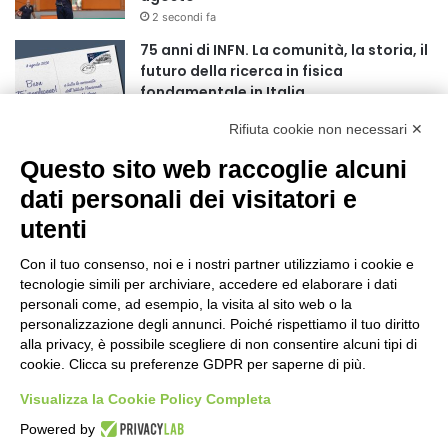
r
2 secondi fa
:
75 anni di INFN. La comunità, la storia, il
futuro della ricerca in fisica
fondamentale in Italia
9 secondi fa
Rifiuta cookie non necessari ✕
Stop alla linea Torino-Bardonecchia
Questo sito web raccoglie alcuni
nel pieno della stagione turistica
4 ore fa
dati personali dei visitatori e
utenti
Grande partecipazione alla Festa della
Madonna della Neve al Rifugio Ciao
Con il tuo consenso, noi e i nostri partner utilizziamo i cookie e
Pais
tecnologie simili per archiviare, accedere ed elaborare i dati
15 ore fa
personali come, ad esempio, la visita al sito web o la
personalizzazione degli annunci. Poiché rispettiamo il tuo diritto
Pininfarina, Davide Loris Amantea è il
alla privacy, è possibile scegliere di non consentire alcuni tipi di
nuovo Chief Creative Officer
cookie. Clicca su preferenze GDPR per saperne di più.
1 giorno fa
Visualizza la Cookie Policy Completa
Cesana Torinese: il secondo weekend di
Powered by
agosto apre il cuore dell’estate