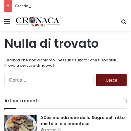
Grande successo per la Mezza Maratona di Sestriere “Memorial Pelle”
Menu
C
Nulla di trovato
Sembra che non abbiamo ’ nessun risultato ’ che ti soddisfi.
Prova a cercare di nuovo!
R
i
c
e
Articoli recenti
r
c
a
20esima edizione della Sagra del fritto
p
misto alla piemontese
e
1 giorno fa