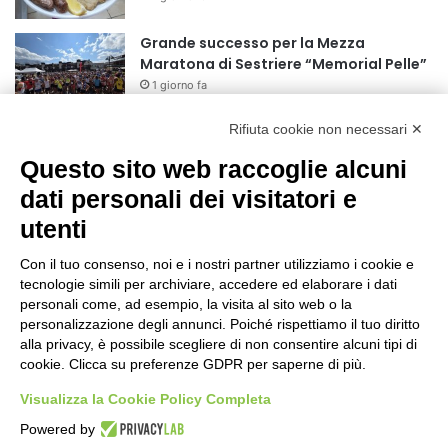
r
:
Grande successo per la Mezza
Maratona di Sestriere “Memorial Pelle”
1 giorno fa
Rifiuta cookie non necessari ✕
Basket Torino: gli allenamenti Pre-
Raduno in programma dal10 al 14
Questo sito web raccoglie alcuni
agosto
dati personali dei visitatori e
2 giorni fa
utenti
75 anni di INFN. La comunità, la storia, il
futuro della ricerca in fisica
Con il tuo consenso, noi e i nostri partner utilizziamo i cookie e
fondamentale in Italia
tecnologie simili per archiviare, accedere ed elaborare i dati
2 giorni fa
personali come, ad esempio, la visita al sito web o la
Stop alla linea Torino-Bardonecchia
personalizzazione degli annunci. Poiché rispettiamo il tuo diritto
nel pieno della stagione turistica
alla privacy, è possibile scegliere di non consentire alcuni tipi di
cookie. Clicca su preferenze GDPR per saperne di più.
2 giorni fa
Visualizza la Cookie Policy Completa
Grande partecipazione alla Festa della
Powered by
Madonna della Neve al Rifugio Ciao