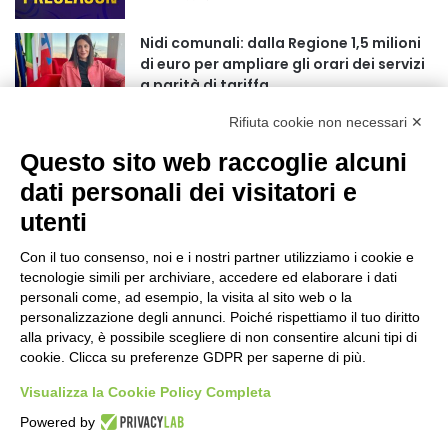
r
:
Nidi comunali: dalla Regione 1,5 milioni
di euro per ampliare gli orari dei servizi
a parità di tariffa
4 ore fa
Rifiuta cookie non necessari ✕
Eclissi di Sole del 12 agosto: potenziati i
Questo sito web raccoglie alcuni
collegamenti verso la collina
4 ore fa
dati personali dei visitatori e
utenti
Sauze d’Oulx: il secondo weekend di
agosto apre la strada al Grande
Con il tuo consenso, noi e i nostri partner utilizziamo i cookie e
Ferragosto
tecnologie simili per archiviare, accedere ed elaborare i dati
5 ore fa
personali come, ad esempio, la visita al sito web o la
personalizzazione degli annunci. Poiché rispettiamo il tuo diritto
Un nuovo modello di IA stima il volume
alla privacy, è possibile scegliere di non consentire alcuni tipi di
dei ghiacciai del pianeta
cookie. Clicca su preferenze GDPR per saperne di più.
5 ore fa
Visualizza la Cookie Policy Completa
Al San Luigi Gonzaga restituita la vista
Powered by
a un occhio senza più speranze