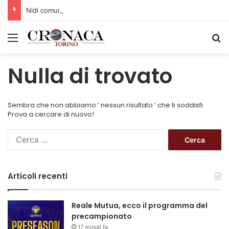
Nidi comunali: dalla Regione 1,5 milioni di euro per ampliare gli orari dei servizi a parità di tariffa
Menu
C
Nulla di trovato
Sembra che non abbiamo ’ nessun risultato ’ che ti soddisfi.
Prova a cercare di nuovo!
R
i
c
e
Articoli recenti
r
c
a
Reale Mutua, ecco il programma del
p
precampionato
e
17 minuti fa