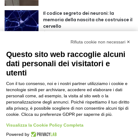
r
:
Il codice segreto dei neuroni: la
memoria della nascita che costruisce il
cervello
7 ore fa
Rifiuta cookie non necessari ✕
Una guida alimentare per affrontare i
giorni più caldi: come idratarsi e cosa
Questo sito web raccoglie alcuni
portare in tavola a Ferragosto
dati personali dei visitatori e
11 ore fa
utenti
Basket Torino guarda al futuro:
accordo pluriennale con il giovane
Con il tuo consenso, noi e i nostri partner utilizziamo i cookie e
Alberto Mossi
tecnologie simili per archiviare, accedere ed elaborare i dati
11 ore fa
personali come, ad esempio, la visita al sito web o la
Dalla Regione Piemonte 330 mila euro
personalizzazione degli annunci. Poiché rispettiamo il tuo diritto
per le caserme della Guardia di Finanza
alla privacy, è possibile scegliere di non consentire alcuni tipi di
cookie. Clicca su preferenze GDPR per saperne di più.
13 ore fa
Visualizza la Cookie Policy Completa
Sport: nove nuovi bandi presentati a
Powered by
Coni, Federazioni ed Enti di Promozione