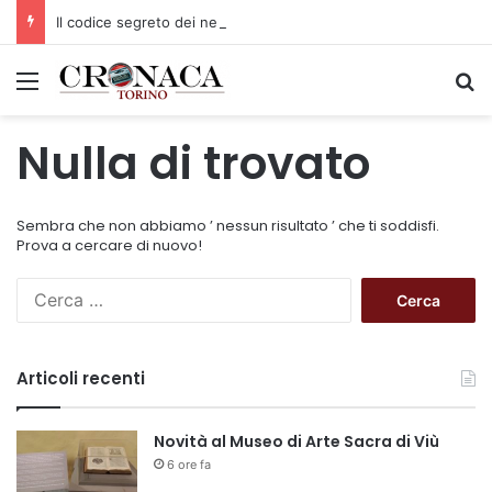
Il codice segreto dei neuroni: la memoria della nascita che costruisce il cervello
Menu
C
Nulla di trovato
Sembra che non abbiamo ’ nessun risultato ’ che ti soddisfi.
Prova a cercare di nuovo!
R
i
c
e
Articoli recenti
r
c
a
Novità al Museo di Arte Sacra di Viù
p
6 ore fa
e