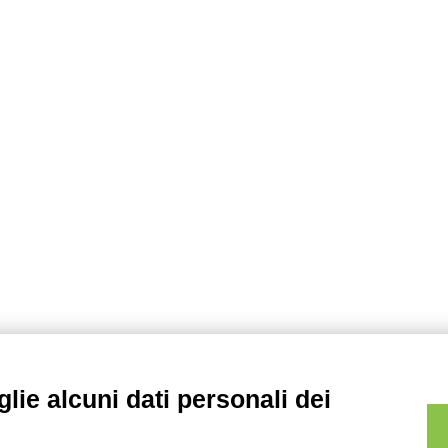
c
e
r
c
a
p
e
r
:
lie alcuni dati personali dei