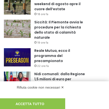
weekend di agosto apre il
cuore dell’estate
18 ore fa
Siccità: Il Piemonte avvia le
procedure per la richiesta
dello stato di calamità
naturale
19 ore fa
Reale Mutua, ecco il
programma del
precampionato
22 ore fa
Nidi comunali: dalla Regione
1,5 milioni di euro per
ampliare gli orari dei servizi a
Rifiuta cookie non necessari ✕
parità di tariffa
1 giorno fa
Eclissi di Sole del 12 agosto:
ACCETTA TUTTO
potenziati i collegamenti