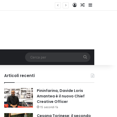
Accedi
Un articolo a c
Barra lateral
Cerca
per
Articoli recenti
Pininfarina, Davide Loris
Amantea è il nuovo Chief
Creative Officer
15 secondi fa
Cesana Torinese: il secondo