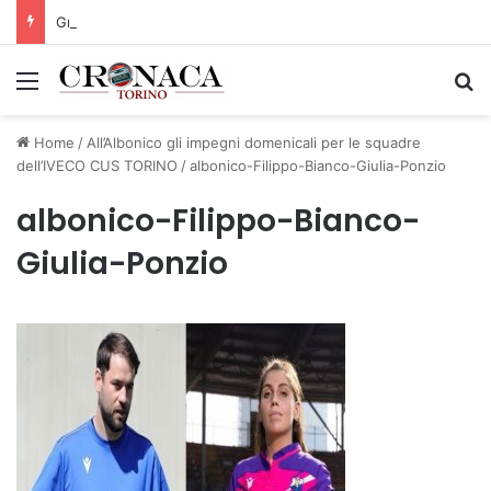
Grande successo per la Mezza Maratona di Sestriere “Memorial Pelle”
Menu
C
Home
/
All’Albonico gli impegni domenicali per le squadre
dell’IVECO CUS TORINO
/
albonico-Filippo-Bianco-Giulia-Ponzio
albonico-Filippo-Bianco-
Giulia-Ponzio