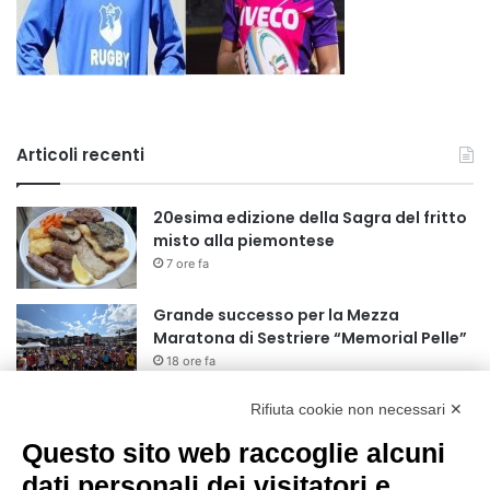
Articoli recenti
20esima edizione della Sagra del fritto
misto alla piemontese
7 ore fa
Grande successo per la Mezza
Maratona di Sestriere “Memorial Pelle”
18 ore fa
Rifiuta cookie non necessari ✕
Basket Torino: gli allenamenti Pre-
Raduno in programma dal10 al 14
Questo sito web raccoglie alcuni
agosto
dati personali dei visitatori e
1 giorno fa