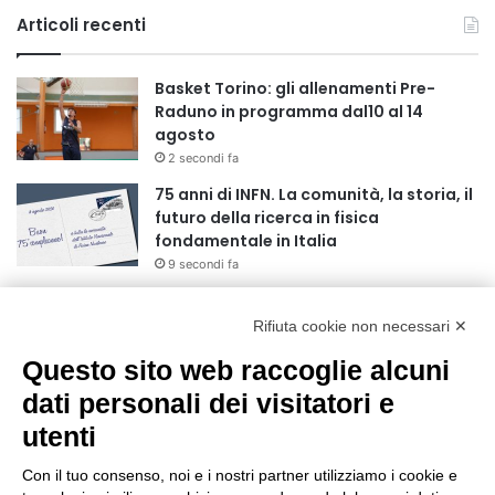
Articoli recenti
Basket Torino: gli allenamenti Pre-
Raduno in programma dal10 al 14
agosto
2 secondi fa
75 anni di INFN. La comunità, la storia, il
futuro della ricerca in fisica
fondamentale in Italia
9 secondi fa
Stop alla linea Torino-Bardonecchia
nel pieno della stagione turistica
Rifiuta cookie non necessari ✕
4 ore fa
Questo sito web raccoglie alcuni
dati personali dei visitatori e
Grande partecipazione alla Festa della
Madonna della Neve al Rifugio Ciao
utenti
Pais
15 ore fa
Con il tuo consenso, noi e i nostri partner utilizziamo i cookie e