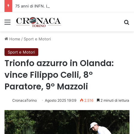
75 anni di INFN. La comunità, la storia, il futuro della ricerca in fisica fondamentale in Italia
Menu
C
Home
/
Sport e Motori
Sport e Motori
Trionfo azzurro in Olanda:
vince Filippo Celli, 8°
Paratore, 9° Mazzoli
CronacaTorino
Agosto 2025 19:09
2.516
2 minuti di lettura