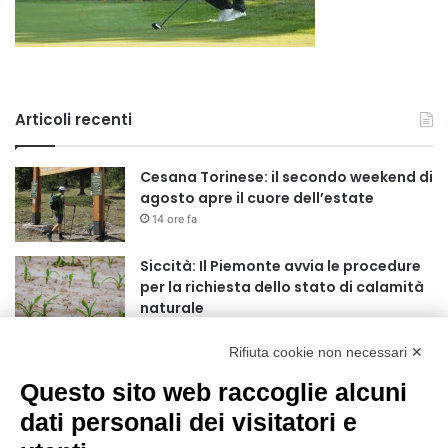
Articoli recenti
Cesana Torinese: il secondo weekend di
agosto apre il cuore dell’estate
14 ore fa
Siccità: Il Piemonte avvia le procedure
per la richiesta dello stato di calamità
naturale
15 ore fa
Rifiuta cookie non necessari ✕
Reale Mutua, ecco il programma del
precampionato
Questo sito web raccoglie alcuni
18 ore fa
dati personali dei visitatori e