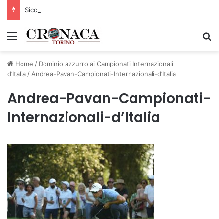
Siccità: Il Piemonte avvia le procedure per la richiesta dello stato di calamità naturale
Menu
C
Home
/
Dominio azzurro ai Campionati Internazionali
d’Italia
/
Andrea-Pavan-Campionati-Internazionali-d’Italia
Andrea-Pavan-Campionati-
Internazionali-d’Italia