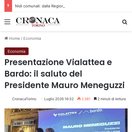
Nidi comunali: dalla Regione 1,5 milioni di euro per ampliare gli orari dei servizi a parità di tariffa
Menu
C
Home
/
Economia
Economia
Presentazione Vialattea e
Bardo: il saluto del
Presidente Mauro Meneguzzi
CronacaTorino
Luglio 2026 16:32
2.581
2 minuti di lettura