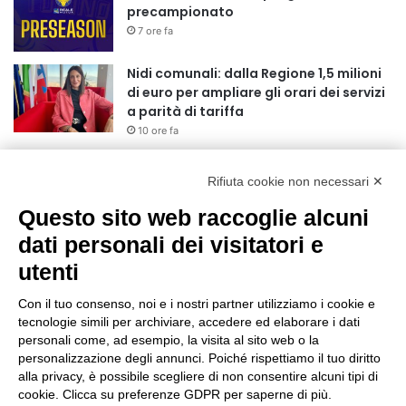
precampionato
7 ore fa
Nidi comunali: dalla Regione 1,5 milioni
di euro per ampliare gli orari dei servizi
a parità di tariffa
10 ore fa
Eclissi di Sole del 12 agosto: potenziati i
collegamenti verso la collina
Rifiuta cookie non necessari ✕
11 ore fa
Questo sito web raccoglie alcuni
dati personali dei visitatori e
Sauze d’Oulx: il secondo weekend di
agosto apre la strada al Grande
utenti
Ferragosto
11 ore fa
Con il tuo consenso, noi e i nostri partner utilizziamo i cookie e
tecnologie simili per archiviare, accedere ed elaborare i dati
Un nuovo modello di IA stima il volume
personali come, ad esempio, la visita al sito web o la
dei ghiacciai del pianeta
personalizzazione degli annunci. Poiché rispettiamo il tuo diritto
12 ore fa
alla privacy, è possibile scegliere di non consentire alcuni tipi di
cookie. Clicca su preferenze GDPR per saperne di più.