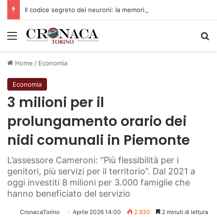
Il codice segreto dei neuroni: la memoria della nascita che costruisce il cervello
Menu
C
Home
/
Economia
Economia
3 milioni per il
prolungamento orario dei
nidi comunali in Piemonte
L’assessore Cameroni: “Più flessibilità per i
genitori, più servizi per il territorio”. Dal 2021 a
oggi investiti 8 milioni per 3.000 famiglie che
hanno beneficiato del servizio
CronacaTorino
Aprile 2026 14:00
2.930
2 minuti di lettura