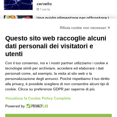
cervello
7 ore fa
Una guida alimentare per affrontare i
giorni più caldi: come idratarsi e cosa
Rifiuta cookie non necessari ✕
portare in tavola a Ferragosto
11 ore fa
Questo sito web raccoglie alcuni
Basket Torino guarda al futuro:
dati personali dei visitatori e
accordo pluriennale con il giovane
utenti
Alberto Mossi
11 ore fa
Con il tuo consenso, noi e i nostri partner utilizziamo i cookie e
Dalla Regione Piemonte 330 mila euro
tecnologie simili per archiviare, accedere ed elaborare i dati
per le caserme della Guardia di Finanza
personali come, ad esempio, la visita al sito web o la
personalizzazione degli annunci. Poiché rispettiamo il tuo diritto
13 ore fa
alla privacy, è possibile scegliere di non consentire alcuni tipi di
cookie. Clicca su preferenze GDPR per saperne di più.
Sport: nove nuovi bandi presentati a
Coni, Federazioni ed Enti di Promozione
Visualizza la Cookie Policy Completa
Sportiva
Powered by
1 giorno fa