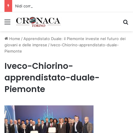
Nidi comunali: dalla Regione 1,5 milioni di euro per ampliare gli orari dei servizi a parità di tariffa
Menu
C
Home
/
Apprendistato Duale: il Piemonte investe nel futuro dei
giovani e delle imprese
/
Iveco-Chiorino-apprendistato-duale-
Piemonte
Iveco-Chiorino-
apprendistato-duale-
Piemonte