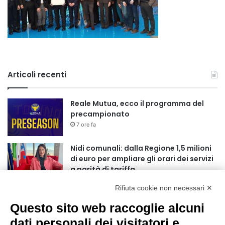
Articoli recenti
Reale Mutua, ecco il programma del
precampionato
7 ore fa
Nidi comunali: dalla Regione 1,5 milioni
di euro per ampliare gli orari dei servizi
a parità di tariffa
10 ore fa
Rifiuta cookie non necessari ✕
Eclissi di Sole del 12 agosto: potenziati i
Questo sito web raccoglie alcuni
collegamenti verso la collina
11 ore fa
dati personali dei visitatori e