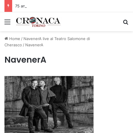
75 anni di INFN. La comunità, la storia, il futuro della ricerca in fisica fondamentale in Italia
Menu
C
Home
/
NavenerA live al Teatro Salomone di
Cherasco
/
NavenerA
NavenerA