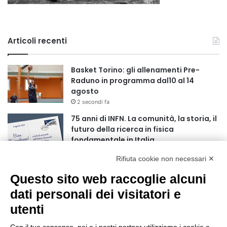
Articoli recenti
Basket Torino: gli allenamenti Pre-
Raduno in programma dal10 al 14
agosto
2 secondi fa
75 anni di INFN. La comunità, la storia, il
futuro della ricerca in fisica
fondamentale in Italia
9 secondi fa
Rifiuta cookie non necessari ✕
Stop alla linea Torino-Bardonecchia
Questo sito web raccoglie alcuni
nel pieno della stagione turistica
4 ore fa
dati personali dei visitatori e
utenti
Grande partecipazione alla Festa della
Madonna della Neve al Rifugio Ciao