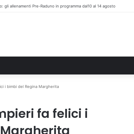
FN. La comunità, la storia, il futuro della ricerca in fisica fondamentale in 
ici i bimbi del Regina Margherita
ieri fa felici i
 Margherita