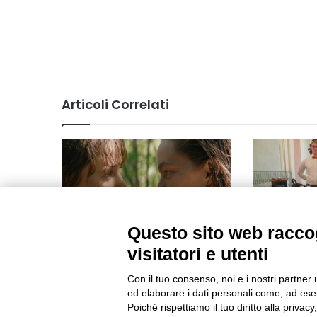
Articoli Correlati
Questo sito web raccog
Berlinale 2025: 3 film del
Il catering 
visitatori e utenti
TorinoFilmLab e 9 nuovi titoli
sarà gestit
realizzati da registi alumni TFL
Con il tuo consenso, noi e i nostri partner 
Aprile 2024 9
ed elaborare i dati personali come, ad esem
Gennaio 2025 15:54
Poiché rispettiamo il tuo diritto alla privacy