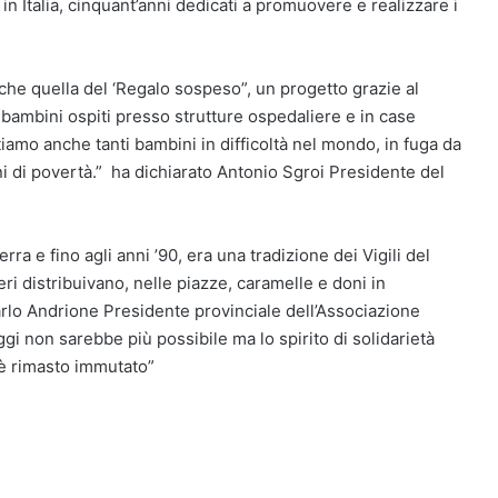
in Italia, cinquant’anni dedicati a promuovere e realizzare i
anche quella del ‘Regalo sospeso”, un progetto grazie al
0 bambini ospiti presso strutture ospedaliere e in case
utiamo anche tanti bambini in difficoltà nel mondo, in fuga da
ni di povertà.” ha dichiarato Antonio Sgroi Presidente del
ra e fino agli anni ’90, era una tradizione dei Vigili del
eri distribuivano, nelle piazze, caramelle e doni in
Carlo Andrione Presidente provinciale dell’Associazione
gi non sarebbe più possibile ma lo spirito di solidarietà
 è rimasto immutato”