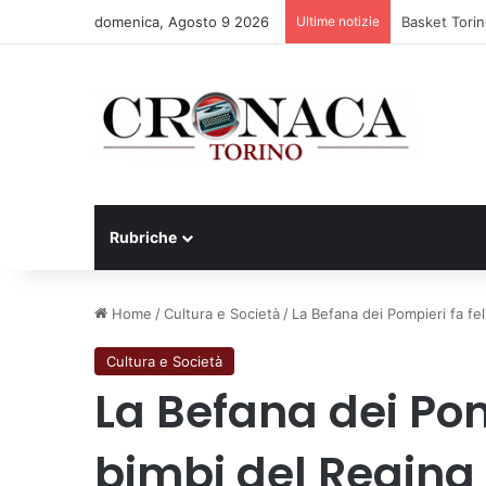
domenica, Agosto 9 2026
Ultime notizie
75 anni di IN
Rubriche
Home
/
Cultura e Società
/
La Befana dei Pompieri fa fel
Cultura e Società
La Befana dei Pomp
bimbi del Regina