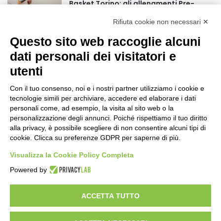
Basket Torino: gli allenamenti Pre-
Raduno in programma dal10 al 14
Rifiuta cookie non necessari ✕
agosto
1 giorno fa
Questo sito web raccoglie alcuni
75 anni di INFN. La comunità, la storia, il
dati personali dei visitatori e
futuro della ricerca in fisica
utenti
fondamentale in Italia
1 giorno fa
Con il tuo consenso, noi e i nostri partner utilizziamo i cookie e
Stop alla linea Torino-Bardonecchia
tecnologie simili per archiviare, accedere ed elaborare i dati
nel pieno della stagione turistica
personali come, ad esempio, la visita al sito web o la
personalizzazione degli annunci. Poiché rispettiamo il tuo diritto
1 giorno fa
alla privacy, è possibile scegliere di non consentire alcuni tipi di
cookie. Clicca su preferenze GDPR per saperne di più.
Grande partecipazione alla Festa della
Madonna della Neve al Rifugio Ciao
Visualizza la Cookie Policy Completa
Pais
Powered by
2 giorni fa
ACCETTA TUTTO
Visibileweb - IT03270560802 - info@cronacamilano.it