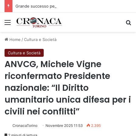
Grande successo per la Mezza Maratona di Sestriere “Memorial Pelle”
Menu
C
Home
/
Cultura e Società
Cultura e Società
ANVCG, Michele Vigne
riconfermato Presidente
nazionale: “Il Diritto
umanitario unica difesa per i
civili nei conflitti”
CronacaTorino
Novembre 2025 11:53
2.395
2 minuti di lettura