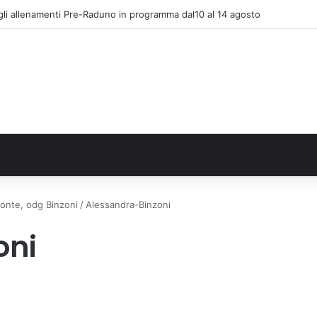
gli allenamenti Pre-Raduno in programma dal10 al 14 agosto
emonte, odg Binzoni
/
Alessandra-Binzoni
oni