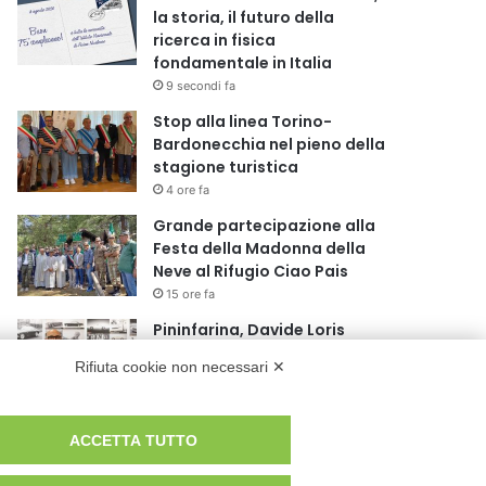
la storia, il futuro della
ricerca in fisica
fondamentale in Italia
9 secondi fa
Stop alla linea Torino-
Bardonecchia nel pieno della
stagione turistica
4 ore fa
Grande partecipazione alla
Festa della Madonna della
Neve al Rifugio Ciao Pais
15 ore fa
Pininfarina, Davide Loris
Amantea è il nuovo Chief
Rifiuta cookie non necessari ✕
Creative Officer
1 giorno fa
Cesana Torinese: il secondo
ACCETTA TUTTO
weekend di agosto apre il
cuore dell’estate