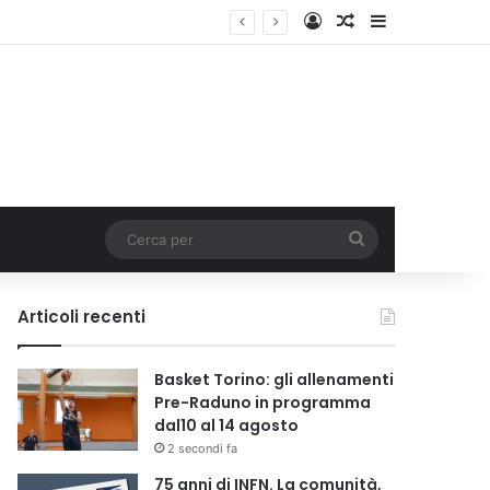
Accedi
Un articolo a c
Barra lateral
Cerca
per
Articoli recenti
Basket Torino: gli allenamenti
Pre-Raduno in programma
dal10 al 14 agosto
2 secondi fa
75 anni di INFN. La comunità,