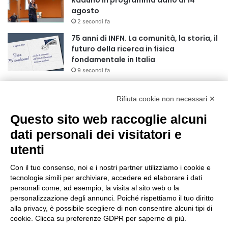
agosto
2 secondi fa
75 anni di INFN. La comunità, la storia, il
futuro della ricerca in fisica
fondamentale in Italia
9 secondi fa
Stop alla linea Torino-Bardonecchia
nel pieno della stagione turistica
Rifiuta cookie non necessari ✕
4 ore fa
Questo sito web raccoglie alcuni
Grande partecipazione alla Festa della
dati personali dei visitatori e
Madonna della Neve al Rifugio Ciao
utenti
Pais
15 ore fa
Con il tuo consenso, noi e i nostri partner utilizziamo i cookie e
tecnologie simili per archiviare, accedere ed elaborare i dati
Pininfarina, Davide Loris Amantea è il
personali come, ad esempio, la visita al sito web o la
nuovo Chief Creative Officer
personalizzazione degli annunci. Poiché rispettiamo il tuo diritto
1 giorno fa
alla privacy, è possibile scegliere di non consentire alcuni tipi di
cookie. Clicca su preferenze GDPR per saperne di più.
Cesana Torinese: il secondo weekend di