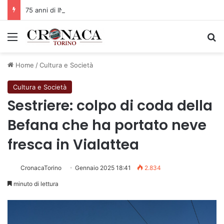
75 anni di INFN. La comunità, la storia, il futuro della ricerca in fisica fondamentale in Italia
Menu
C
Home
/
Cultura e Società
Cultura e Società
Sestriere: colpo di coda della
Befana che ha portato neve
fresca in Vialattea
CronacaTorino
Gennaio 2025 18:41
2.834
minuto di lettura