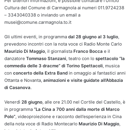
Per ulteriori informazioni, è possibile contattare l’Ufficio
Cultura del Comune di Carmagnola ai numeri 011.9724238
– 3343040338 o inviando un email a
musei@comune.carmagnola.to.it
Gli ultimi eventi, in programma
dal 28 giugno al 3 luglio
,
prevedono incontri con la nota voce ci Radio Monte Carlo
Maurizio Di Maggio
, il giornalista
Franco Bocca
e il
danzatore
Tommaso Stanzani
, teatro con lo
spettacolo “la
commedia delle 3 dracme” di Torino Spettacoli
, musica
con
concerto della
Extra Band
in omaggio ai fantastici anni
Ottanta e Novanta,
animazioni e visite guidate all’Abbazia
di Casanova
.
Venerdì
28 giugno
, alle ore 21.00 nel Cortile del Castello, è
in programma
“La Cina a 700 anni dalla morte di Marco
Polo”
, videoproiezione e racconto dell’esperienza in Cina
della nota voce di Radio Montecarlo
Maurizio Di Maggio
,