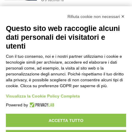
Stop alla linea Torino-Bardonecchia
nel pieno della stagione turistica
Rifiuta cookie non necessari ✕
4 ore fa
Questo sito web raccoglie alcuni
Grande partecipazione alla Festa della
dati personali dei visitatori e
Madonna della Neve al Rifugio Ciao
utenti
Pais
15 ore fa
Con il tuo consenso, noi e i nostri partner utilizziamo i cookie e
tecnologie simili per archiviare, accedere ed elaborare i dati
Pininfarina, Davide Loris Amantea è il
personali come, ad esempio, la visita al sito web o la
nuovo Chief Creative Officer
personalizzazione degli annunci. Poiché rispettiamo il tuo diritto
1 giorno fa
alla privacy, è possibile scegliere di non consentire alcuni tipi di
cookie. Clicca su preferenze GDPR per saperne di più.
Cesana Torinese: il secondo weekend di
agosto apre il cuore dell’estate
Visualizza la Cookie Policy Completa
2 giorni fa
Powered by
ACCETTA TUTTO
Visibileweb - IT03270560802 - info@cronacamilano.it