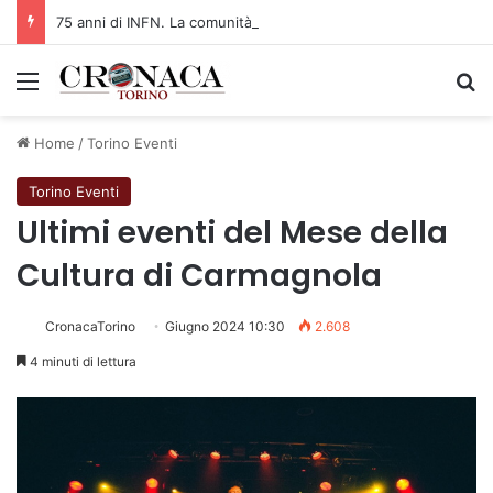
75 anni di INFN. La comunità, la storia, il futuro della ricerca in fisica fondamentale in Italia
Menu
C
Home
/
Torino Eventi
Torino Eventi
Ultimi eventi del Mese della
Cultura di Carmagnola
CronacaTorino
Giugno 2024 10:30
2.608
4 minuti di lettura