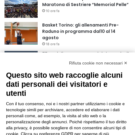
Maratona di Sestriere “Memorial Pelle”
10 ore fa
Basket Torino: gli allenamenti Pre-
Raduno in programma dal10 al 14
agosto
18 ore fa
75 anni di INFN. La comunità, la storia, il
futuro della ricerca in fisica
Rifiuta cookie non necessari ✕
fondamentale in Italia
18 ore fa
Questo sito web raccoglie alcuni
Stop alla linea Torino-Bardonecchia
dati personali dei visitatori e
nel pieno della stagione turistica
utenti
22 ore fa
Con il tuo consenso, noi e i nostri partner utilizziamo i cookie e
Grande partecipazione alla Festa della
tecnologie simili per archiviare, accedere ed elaborare i dati
Madonna della Neve al Rifugio Ciao
personali come, ad esempio, la visita al sito web o la
Pais
personalizzazione degli annunci. Poiché rispettiamo il tuo diritto
alla privacy, è possibile scegliere di non consentire alcuni tipi di
1 giorno fa
cookie. Clicca su preferenze GDPR per saperne di più.