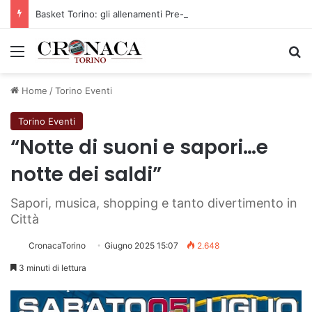
Basket Torino: gli allenamenti Pre-Raduno in programma dal10 al 14 agosto
Menu
C
Home
/
Torino Eventi
Torino Eventi
“Notte di suoni e sapori…e
notte dei saldi”
Sapori, musica, shopping e tanto divertimento in
Città
CronacaTorino
Giugno 2025 15:07
2.648
3 minuti di lettura