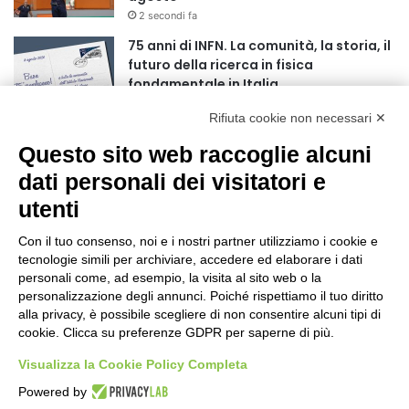
r
2 secondi fa
:
75 anni di INFN. La comunità, la storia, il
futuro della ricerca in fisica
fondamentale in Italia
9 secondi fa
Rifiuta cookie non necessari ✕
Stop alla linea Torino-Bardonecchia
Questo sito web raccoglie alcuni
nel pieno della stagione turistica
4 ore fa
dati personali dei visitatori e
utenti
Grande partecipazione alla Festa della
Madonna della Neve al Rifugio Ciao
Con il tuo consenso, noi e i nostri partner utilizziamo i cookie e
Pais
tecnologie simili per archiviare, accedere ed elaborare i dati
15 ore fa
personali come, ad esempio, la visita al sito web o la
personalizzazione degli annunci. Poiché rispettiamo il tuo diritto
Pininfarina, Davide Loris Amantea è il
alla privacy, è possibile scegliere di non consentire alcuni tipi di
nuovo Chief Creative Officer
cookie. Clicca su preferenze GDPR per saperne di più.
1 giorno fa
Visualizza la Cookie Policy Completa
Cesana Torinese: il secondo weekend di
Powered by
agosto apre il cuore dell’estate