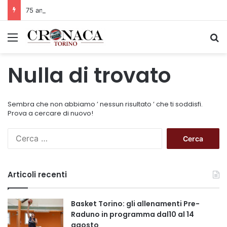
75 anni di INFN. La comunità, la storia, il futuro della ricerca in fisica fondamentale in Italia
Menu
C
Nulla di trovato
Sembra che non abbiamo ’ nessun risultato ’ che ti soddisfi.
Prova a cercare di nuovo!
R
i
c
e
Articoli recenti
r
c
a
Basket Torino: gli allenamenti Pre-
p
Raduno in programma dal10 al 14
e
agosto