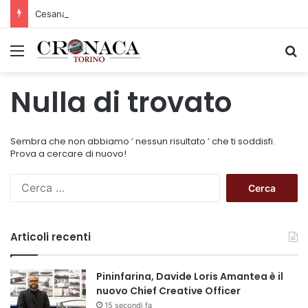
Cesana Torinese: il secondo weekend di agosto apre il cuore dell’estate
Menu
C
Nulla di trovato
Sembra che non abbiamo ’ nessun risultato ’ che ti soddisfi.
Prova a cercare di nuovo!
R
i
c
e
Articoli recenti
r
c
a
Pininfarina, Davide Loris Amantea è il
p
nuovo Chief Creative Officer
e
15 secondi fa