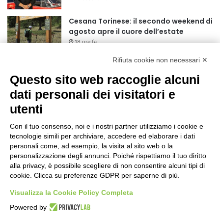
r
:
Cesana Torinese: il secondo weekend di
agosto apre il cuore dell’estate
18 ore fa
Rifiuta cookie non necessari ✕
Siccità: Il Piemonte avvia le procedure
per la richiesta dello stato di calamità
Questo sito web raccoglie alcuni
naturale
dati personali dei visitatori e
19 ore fa
utenti
Reale Mutua, ecco il programma del
precampionato
Con il tuo consenso, noi e i nostri partner utilizziamo i cookie e
22 ore fa
tecnologie simili per archiviare, accedere ed elaborare i dati
personali come, ad esempio, la visita al sito web o la
Nidi comunali: dalla Regione 1,5 milioni
personalizzazione degli annunci. Poiché rispettiamo il tuo diritto
di euro per ampliare gli orari dei servizi
alla privacy, è possibile scegliere di non consentire alcuni tipi di
cookie. Clicca su preferenze GDPR per saperne di più.
a parità di tariffa
1 giorno fa
Visualizza la Cookie Policy Completa
Eclissi di Sole del 12 agosto: potenziati i
Powered by
collegamenti verso la collina