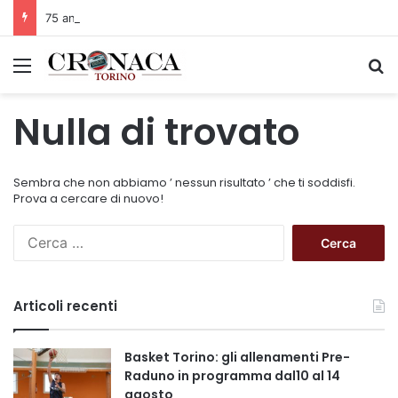
75 anni di INFN. La comunità, la storia, il futuro della ricerca in fisica fondamentale in Italia
Menu
C
Nulla di trovato
Sembra che non abbiamo ’ nessun risultato ’ che ti soddisfi.
Prova a cercare di nuovo!
R
i
c
e
Articoli recenti
r
c
a
Basket Torino: gli allenamenti Pre-
p
Raduno in programma dal10 al 14
e
agosto