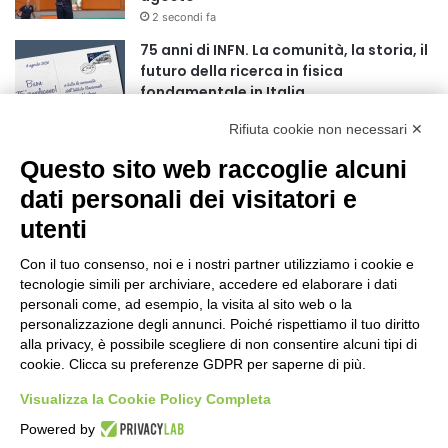
r
2 secondi fa
:
75 anni di INFN. La comunità, la storia, il
futuro della ricerca in fisica
fondamentale in Italia
9 secondi fa
Rifiuta cookie non necessari ✕
Stop alla linea Torino-Bardonecchia
Questo sito web raccoglie alcuni
nel pieno della stagione turistica
4 ore fa
dati personali dei visitatori e
utenti
Grande partecipazione alla Festa della
Madonna della Neve al Rifugio Ciao
Con il tuo consenso, noi e i nostri partner utilizziamo i cookie e
Pais
tecnologie simili per archiviare, accedere ed elaborare i dati
15 ore fa
personali come, ad esempio, la visita al sito web o la
personalizzazione degli annunci. Poiché rispettiamo il tuo diritto
Pininfarina, Davide Loris Amantea è il
alla privacy, è possibile scegliere di non consentire alcuni tipi di
nuovo Chief Creative Officer
cookie. Clicca su preferenze GDPR per saperne di più.
1 giorno fa
Visualizza la Cookie Policy Completa
Cesana Torinese: il secondo weekend di
Powered by
agosto apre il cuore dell’estate