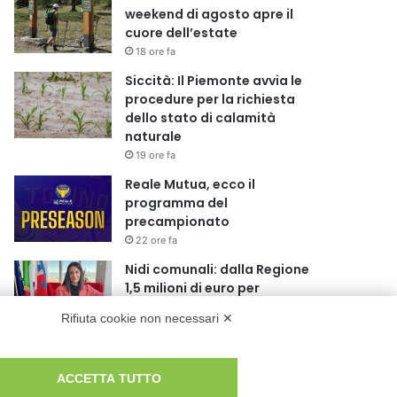
weekend di agosto apre il
cuore dell’estate
18 ore fa
Siccità: Il Piemonte avvia le
procedure per la richiesta
dello stato di calamità
naturale
19 ore fa
Reale Mutua, ecco il
programma del
precampionato
22 ore fa
Nidi comunali: dalla Regione
1,5 milioni di euro per
ampliare gli orari dei servizi a
Rifiuta cookie non necessari ✕
parità di tariffa
1 giorno fa
Eclissi di Sole del 12 agosto:
ACCETTA TUTTO
potenziati i collegamenti