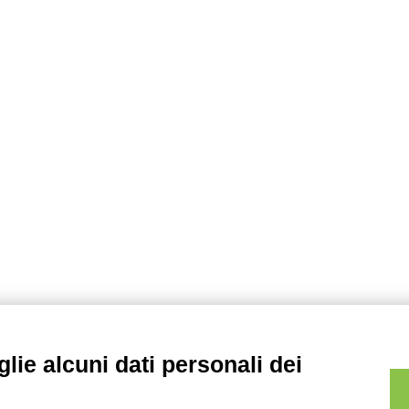
c
e
r
c
a
p
e
r
:
lie alcuni dati personali dei