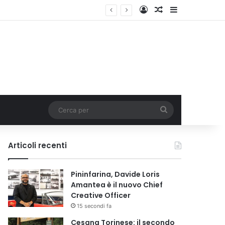
Accedi
Un articolo a c
Barra lateral
Cerca
per
Articoli recenti
Pininfarina, Davide Loris
Amantea è il nuovo Chief
Creative Officer
15 secondi fa
Cesana Torinese: il secondo