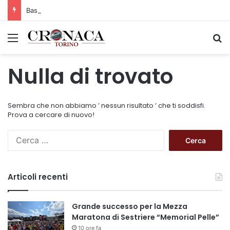
Basket Torino: gli allenamenti Pre-Raduno in programma dal10 al 14 agosto
Menu
C
Nulla di trovato
Sembra che non abbiamo ’ nessun risultato ’ che ti soddisfi.
Prova a cercare di nuovo!
R
i
c
e
Articoli recenti
r
c
a
Grande successo per la Mezza
p
Maratona di Sestriere “Memorial Pelle”
e
10 ore fa