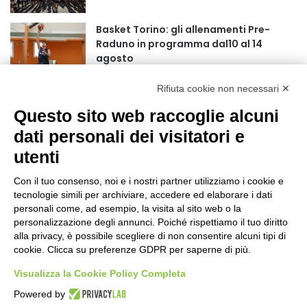
r
:
Basket Torino: gli allenamenti Pre-
Raduno in programma dal10 al 14
agosto
18 ore fa
Rifiuta cookie non necessari ✕
75 anni di INFN. La comunità, la storia, il
futuro della ricerca in fisica
Questo sito web raccoglie alcuni
fondamentale in Italia
dati personali dei visitatori e
18 ore fa
utenti
Stop alla linea Torino-Bardonecchia
nel pieno della stagione turistica
Con il tuo consenso, noi e i nostri partner utilizziamo i cookie e
22 ore fa
tecnologie simili per archiviare, accedere ed elaborare i dati
personali come, ad esempio, la visita al sito web o la
Grande partecipazione alla Festa della
personalizzazione degli annunci. Poiché rispettiamo il tuo diritto
Madonna della Neve al Rifugio Ciao
alla privacy, è possibile scegliere di non consentire alcuni tipi di
cookie. Clicca su preferenze GDPR per saperne di più.
Pais
1 giorno fa
Visualizza la Cookie Policy Completa
Pininfarina, Davide Loris Amantea è il
Powered by
nuovo Chief Creative Officer