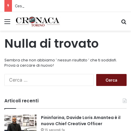
Cesana Torinese: il secondo weekend di agosto apre il cuore dell’estate
Menu
C
Nulla di trovato
Sembra che non abbiamo ’ nessun risultato ’ che ti soddisfi.
Prova a cercare di nuovo!
R
i
c
e
Articoli recenti
r
c
a
Pininfarina, Davide Loris Amantea è il
p
nuovo Chief Creative Officer
e
15 secondi fa