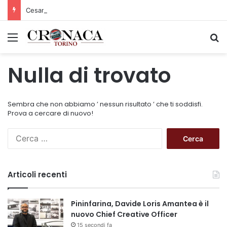
Cesana Torinese: il secondo weekend di agosto apre il cuore dell’estate
Menu
C
Nulla di trovato
Sembra che non abbiamo ’ nessun risultato ’ che ti soddisfi.
Prova a cercare di nuovo!
R
i
c
e
Articoli recenti
r
c
a
Pininfarina, Davide Loris Amantea è il
p
nuovo Chief Creative Officer
e
15 secondi fa