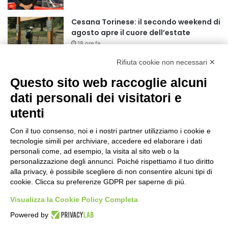
r
:
Cesana Torinese: il secondo weekend di
agosto apre il cuore dell’estate
18 ore fa
Rifiuta cookie non necessari ✕
Siccità: Il Piemonte avvia le procedure
per la richiesta dello stato di calamità
Questo sito web raccoglie alcuni
naturale
dati personali dei visitatori e
19 ore fa
utenti
Reale Mutua, ecco il programma del
precampionato
Con il tuo consenso, noi e i nostri partner utilizziamo i cookie e
22 ore fa
tecnologie simili per archiviare, accedere ed elaborare i dati
personali come, ad esempio, la visita al sito web o la
Nidi comunali: dalla Regione 1,5 milioni
personalizzazione degli annunci. Poiché rispettiamo il tuo diritto
di euro per ampliare gli orari dei servizi
alla privacy, è possibile scegliere di non consentire alcuni tipi di
cookie. Clicca su preferenze GDPR per saperne di più.
a parità di tariffa
1 giorno fa
Visualizza la Cookie Policy Completa
Eclissi di Sole del 12 agosto: potenziati i
Powered by
collegamenti verso la collina