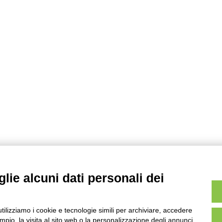
c
e
r
c
a
p
e
r
:
lie alcuni dati personali dei
utilizziamo i cookie e tecnologie simili per archiviare, accedere
pio, la visita al sito web o la personalizzazione degli annunci.