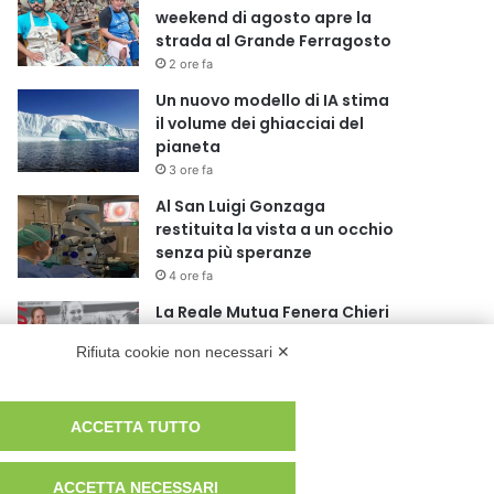
weekend di agosto apre la
strada al Grande Ferragosto
2 ore fa
Un nuovo modello di IA stima
il volume dei ghiacciai del
pianeta
3 ore fa
Al San Luigi Gonzaga
restituita la vista a un occhio
senza più speranze
4 ore fa
La Reale Mutua Fenera Chieri
‘76 fa quindici con Britte
Rifiuta cookie non necessari ✕
Stuut
4 ore fa
BEA Chieri Leopardi 3×3, una
ACCETTA TUTTO
stagione da sogno si chiude
alle Finals di Riccione
ACCETTA NECESSARI
19 ore fa