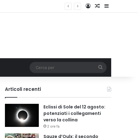
Accedi
Un articolo a c
Barra lateral
Cerca
per
Articoli recenti
Eclissi di Sole del 12 agosto:
potenziati i collegamenti
verso la collina
2 ore fa
Sauze d’Oulx: il secondo