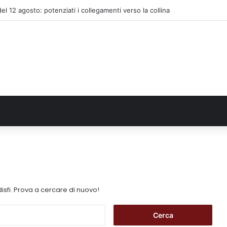
 del 12 agosto: potenziati i collegamenti verso la collina
isfi. Prova a cercare di nuovo!
R
i