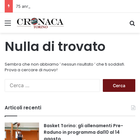
75 anni di INFN. La comunità, la storia, il futuro della ricerca in fisica fondamentale in Italia
Menu
C
Nulla di trovato
Sembra che non abbiamo ’ nessun risultato ’ che ti soddisfi.
Prova a cercare di nuovo!
R
i
c
e
Articoli recenti
r
c
a
Basket Torino: gli allenamenti Pre-
p
Raduno in programma dal10 al 14
e
agosto