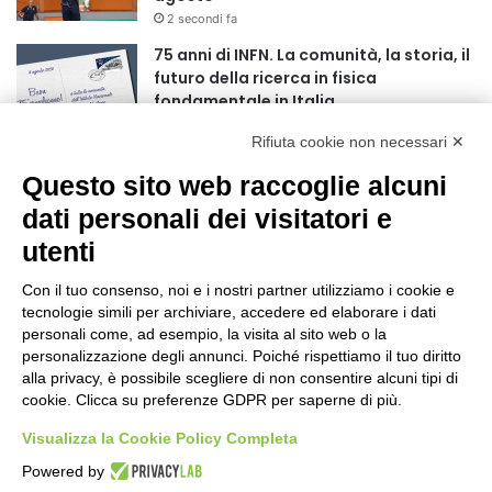
r
2 secondi fa
:
75 anni di INFN. La comunità, la storia, il
futuro della ricerca in fisica
fondamentale in Italia
9 secondi fa
Rifiuta cookie non necessari ✕
Stop alla linea Torino-Bardonecchia
Questo sito web raccoglie alcuni
nel pieno della stagione turistica
4 ore fa
dati personali dei visitatori e
utenti
Grande partecipazione alla Festa della
Madonna della Neve al Rifugio Ciao
Con il tuo consenso, noi e i nostri partner utilizziamo i cookie e
Pais
tecnologie simili per archiviare, accedere ed elaborare i dati
15 ore fa
personali come, ad esempio, la visita al sito web o la
personalizzazione degli annunci. Poiché rispettiamo il tuo diritto
Pininfarina, Davide Loris Amantea è il
alla privacy, è possibile scegliere di non consentire alcuni tipi di
nuovo Chief Creative Officer
cookie. Clicca su preferenze GDPR per saperne di più.
1 giorno fa
Visualizza la Cookie Policy Completa
Cesana Torinese: il secondo weekend di
Powered by
agosto apre il cuore dell’estate