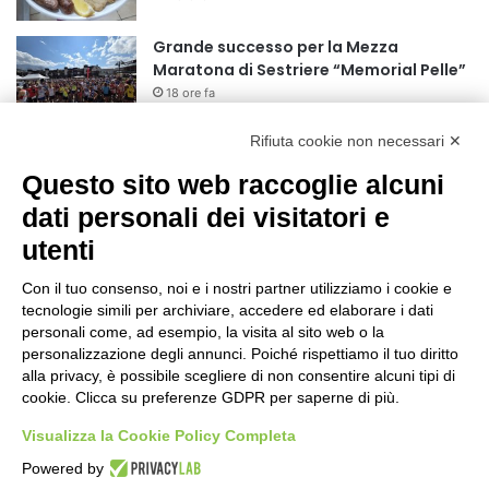
r
:
Grande successo per la Mezza
Maratona di Sestriere “Memorial Pelle”
18 ore fa
Rifiuta cookie non necessari ✕
Basket Torino: gli allenamenti Pre-
Raduno in programma dal10 al 14
Questo sito web raccoglie alcuni
agosto
dati personali dei visitatori e
1 giorno fa
utenti
75 anni di INFN. La comunità, la storia, il
futuro della ricerca in fisica
Con il tuo consenso, noi e i nostri partner utilizziamo i cookie e
fondamentale in Italia
tecnologie simili per archiviare, accedere ed elaborare i dati
1 giorno fa
personali come, ad esempio, la visita al sito web o la
Stop alla linea Torino-Bardonecchia
personalizzazione degli annunci. Poiché rispettiamo il tuo diritto
nel pieno della stagione turistica
alla privacy, è possibile scegliere di non consentire alcuni tipi di
cookie. Clicca su preferenze GDPR per saperne di più.
1 giorno fa
Visualizza la Cookie Policy Completa
Grande partecipazione alla Festa della
Powered by
Madonna della Neve al Rifugio Ciao