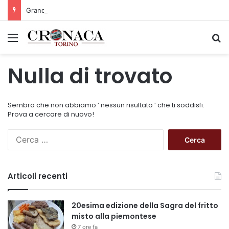
Grande successo per la Mezza Maratona di Sestriere “Memorial Pelle”
Menu
C
Nulla di trovato
Sembra che non abbiamo ’ nessun risultato ’ che ti soddisfi.
Prova a cercare di nuovo!
R
i
c
e
Articoli recenti
r
c
a
20esima edizione della Sagra del fritto
p
misto alla piemontese
e
7 ore fa