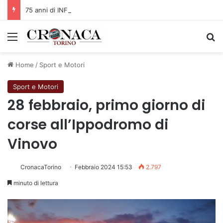
75 anni di INFN. La comunità, la storia, il futuro della ricerca in fisica fondamentale in Italia
Menu
C
Home
/
Sport e Motori
Sport e Motori
28 febbraio, primo giorno di
corse all’Ippodromo di
Vinovo
CronacaTorino
Febbraio 2024 15:53
2.797
minuto di lettura