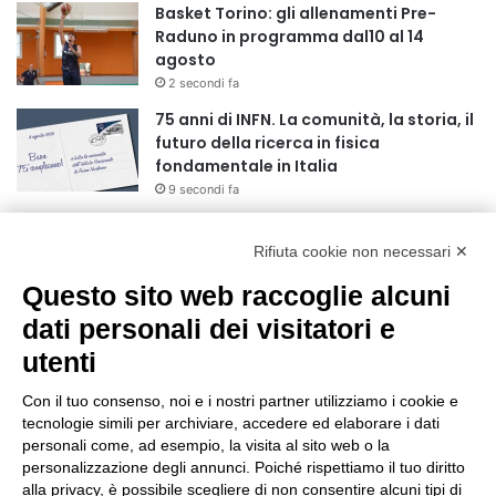
Basket Torino: gli allenamenti Pre-
Raduno in programma dal10 al 14
agosto
2 secondi fa
75 anni di INFN. La comunità, la storia, il
futuro della ricerca in fisica
fondamentale in Italia
9 secondi fa
Stop alla linea Torino-Bardonecchia
nel pieno della stagione turistica
Rifiuta cookie non necessari ✕
4 ore fa
Questo sito web raccoglie alcuni
dati personali dei visitatori e
Grande partecipazione alla Festa della
Madonna della Neve al Rifugio Ciao
utenti
Pais
15 ore fa
Con il tuo consenso, noi e i nostri partner utilizziamo i cookie e
tecnologie simili per archiviare, accedere ed elaborare i dati
Pininfarina, Davide Loris Amantea è il
personali come, ad esempio, la visita al sito web o la
nuovo Chief Creative Officer
personalizzazione degli annunci. Poiché rispettiamo il tuo diritto
1 giorno fa
alla privacy, è possibile scegliere di non consentire alcuni tipi di