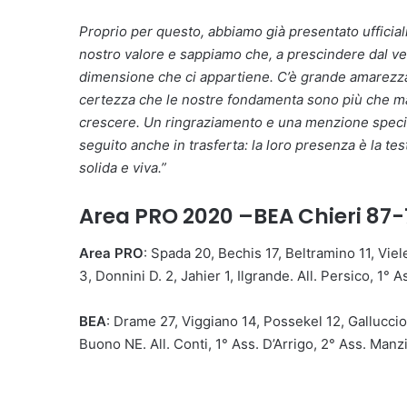
Proprio per questo, abbiamo già presentato uffici
nostro valore e sappiamo che, a prescindere dal ver
dimensione che ci appartiene. C’è grande amarezza 
certezza che le nostre fondamenta sono più che mai
crescere. Un ringraziamento e una menzione special
seguito anche in trasferta: la loro presenza è la te
solida e viva.”
Area
PRO 2020 –
BEA Chieri
87-
Area PRO
: Spada 20, Bechis 17, Beltramino 11, Viel
3, Donnini D. 2, Jahier 1, Ilgrande. All. Persico, 1° 
BEA
: Drame 27, Viggiano 14, Possekel 12, Galluccio 
Buono NE. All. Conti, 1° Ass. D’Arrigo, 2° Ass. Man