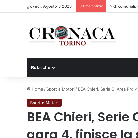
giovedì, Agosto 6 2026
Ultime notizie
Nidi comunali: d
Rubriche
Home
/
Sport e Motori
/
BEA Chieri, Serie C: Area Pro vi
Sport e Motori
BEA Chieri, Serie 
gara 4, finisce la