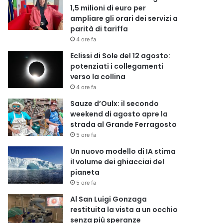
1,5 milioni di euro per
ampliare gli orari dei servizi a
parità di tariffa
4 ore fa
Eclissi di Sole del 12 agosto:
potenziati i collegamenti
verso la collina
4 ore fa
Sauze d’Oulx: il secondo
weekend di agosto apre la
strada al Grande Ferragosto
5 ore fa
Un nuovo modello di IA stima
il volume dei ghiacciai del
pianeta
5 ore fa
Al San Luigi Gonzaga
restituita la vista a un occhio
senza più speranze