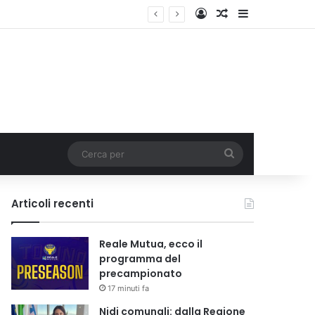
Accedi
Un articolo a c
Barra lateral
i tariffa
Cerca
per
Articoli recenti
Reale Mutua, ecco il
programma del
precampionato
17 minuti fa
Nidi comunali: dalla Regione