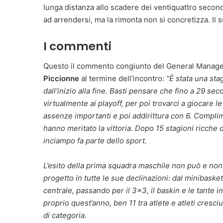
lunga distanza allo scadere dei ventiquattro secondi
ad arrendersi, ma la rimonta non si concretizza. Il s
I commenti
Questo il commento congiunto del General Manag
Piccionne
al termine dell’incontro:
“È stata una st
dall’inizio alla fine. Basti pensare che fino a 29 s
virtualmente ai playoff, per poi trovarci a giocare 
assenze importanti e poi addirittura con 6. Complim
hanno meritato la vittoria. Dopo 15 stagioni ricche 
inciampo fa parte dello sport.
L’esito della prima squadra maschile non può e non d
progetto in tutte le sue declinazioni: dal minibasket
centrale, passando per il 3×3, il baskin e le tante in
proprio quest’anno, ben 11 tra atlete e atleti cresci
di categoria.