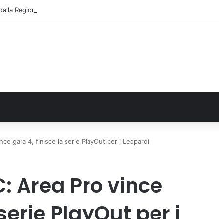
alla Regione 1,5 milioni di euro per ampliare gli orari dei servizi a parità d
nce gara 4, finisce la serie PlayOut per i Leopardi
C: Area Pro vince
 serie PlayOut per i