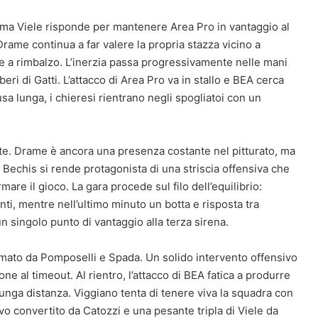
, ma Viele risponde per mantenere Area Pro in vantaggio al
rame continua a far valere la propria stazza vicino a
are a rimbalzo. L’inerzia passa progressivamente nelle mani
beri di Gatti. L’attacco di Area Pro va in stallo e BEA cerca
ausa lunga, i chieresi rientrano negli spogliatoi con un
ente. Drame è ancora una presenza costante nel pitturato, ma
. Bechis si rende protagonista di una striscia offensiva che
mare il gioco. La gara procede sul filo dell’equilibrio:
ti, mentre nell’ultimo minuto un botta e risposta tra
n singolo punto di vantaggio alla terza sirena.
firmato da Pomposelli e Spada. Un solido intervento offensivo
 al timeout. Al rientro, l’attacco di BEA fatica a produrre
 lunga distanza. Viggiano tenta di tenere viva la squadra con
vo convertito da Catozzi e una pesante tripla di Viele da