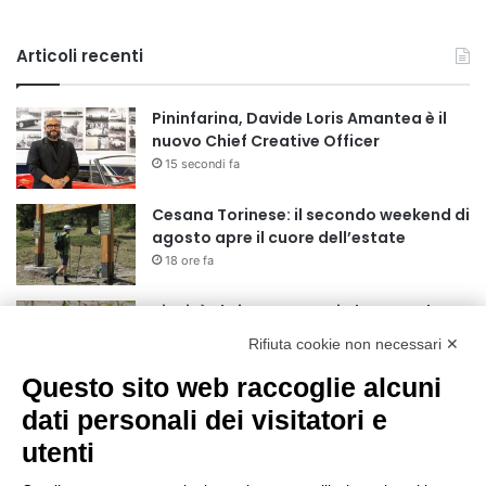
Articoli recenti
Pininfarina, Davide Loris Amantea è il
nuovo Chief Creative Officer
15 secondi fa
Cesana Torinese: il secondo weekend di
agosto apre il cuore dell’estate
18 ore fa
Siccità: Il Piemonte avvia le procedure
per la richiesta dello stato di calamità
Rifiuta cookie non necessari ✕
naturale
19 ore fa
Questo sito web raccoglie alcuni
Reale Mutua, ecco il programma del
dati personali dei visitatori e
precampionato
utenti
22 ore fa