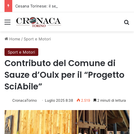
Cesana Torinese: il secondo weekend di agosto apre il cuore dell’estate
Menu
C
Home
/
Sport e Motori
Sport e Motori
Contributo del Comune di
Sauze d’Oulx per il “Progetto
SciAbile”
CronacaTorino
Luglio 2025 8:38
2.519
2 minuti di lettura